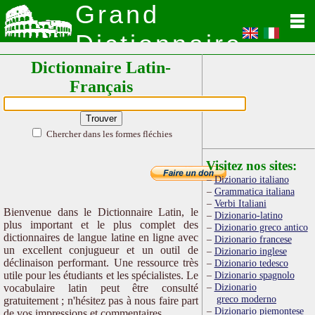
Grand
Dictionnaire
Dictionnaire Latin-
Latin
Français
Chercher dans les formes fléchies
Visitez nos sites:
Dizionario italiano
Grammatica italiana
Verbi Italiani
Bienvenue dans le Dictionnaire Latin, le
Dizionario-latino
plus important et le plus complet des
Dizionario greco antico
dictionnaires de langue latine en ligne avec
Dizionario francese
un excellent conjugueur et un outil de
Dizionario inglese
déclinaison performant. Une ressource très
Dizionario tedesco
utile pour les étudiants et les spécialistes. Le
Dizionario spagnolo
Dizionario
vocabulaire latin peut être consulté
greco moderno
gratuitement ; n'hésitez pas à nous faire part
Dizionario piemontese
de vos impressions et commentaires.