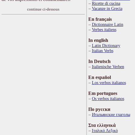
Ricette di cucina
Vacanze in Grecia
continue ci-dessous
En français
Dictionnaire Latin
Verbes italiens
In english
Latin Dictionary
Italian Verbs
In Deutsch
Italienische Verben
En español
Los verbos italianos
Em portugues
Os verbos italianos
По русски
Итальянские глаголы
Στα ελληνικά
Ιταλικό Λεξικό