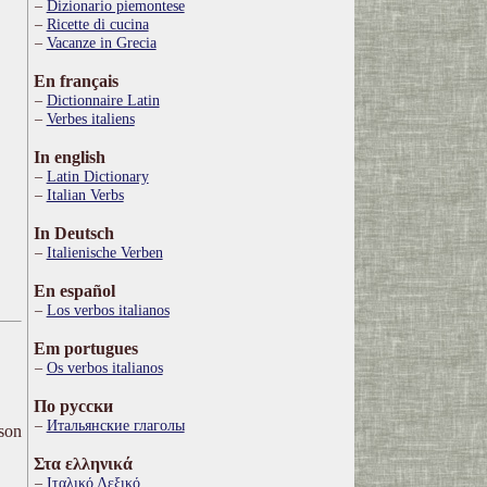
Dizionario piemontese
Ricette di cucina
Vacanze in Grecia
En français
Dictionnaire Latin
Verbes italiens
In english
Latin Dictionary
Italian Verbs
In Deutsch
Italienische Verben
En español
Los verbos italianos
Em portugues
Os verbos italianos
По русски
Итальянские глаголы
ison
Στα ελληνικά
Ιταλικό Λεξικό