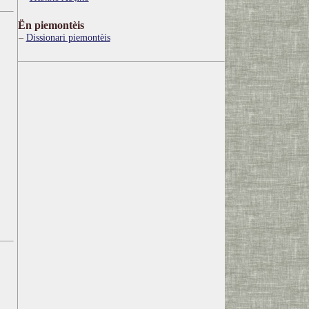
Ën piemontèis
Dissionari piemontèis