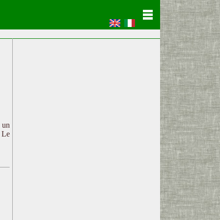
c un
. Le