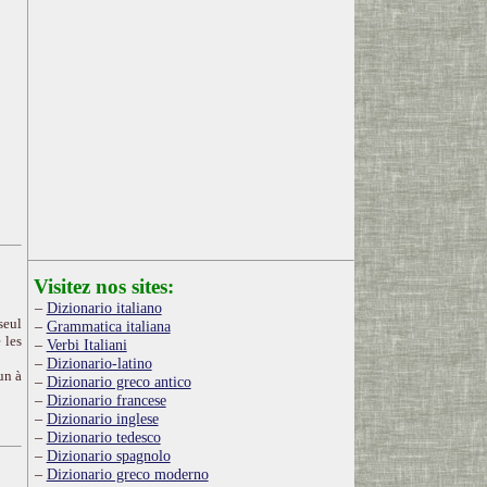
Visitez nos sites:
Dizionario italiano
seul
Grammatica italiana
 les
Verbi Italiani
Dizionario-latino
un à
Dizionario greco antico
Dizionario francese
Dizionario inglese
Dizionario tedesco
Dizionario spagnolo
Dizionario greco moderno