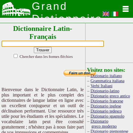
Grand
Dictionnaire
Dictionnaire Latin-
Latin
Français
Chercher dans les formes fléchies
Visitez nos sites:
Dizionario italiano
Grammatica italiana
Verbi Italiani
Bienvenue dans le Dictionnaire Latin, le
Dizionario-latino
plus important et le plus complet des
Dizionario greco antico
dictionnaires de langue latine en ligne avec
Dizionario francese
un excellent conjugueur et un outil de
Dizionario inglese
déclinaison performant. Une ressource très
Dizionario tedesco
utile pour les étudiants et les spécialistes. Le
Dizionario spagnolo
Dizionario
vocabulaire latin peut être consulté
greco moderno
gratuitement ; n'hésitez pas à nous faire part
Dizionario piemontese
de vos impressions et commentaires.