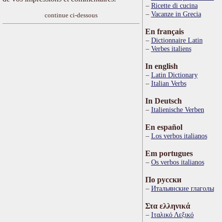
Ricette di cucina
Vacanze in Grecia
continue ci-dessous
En français
Dictionnaire Latin
Verbes italiens
In english
Latin Dictionary
Italian Verbs
In Deutsch
Italienische Verben
En español
Los verbos italianos
Em portugues
Os verbos italianos
По русски
Итальянские глаголы
Στα ελληνικά
Ιταλικό Λεξικό