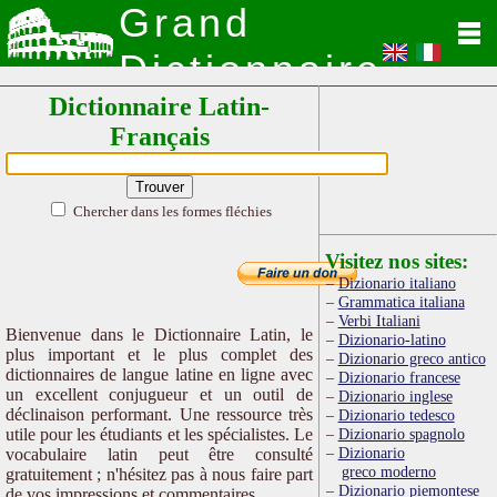
Grand
Dictionnaire
Dictionnaire Latin-
Latin
Français
Chercher dans les formes fléchies
Visitez nos sites:
Dizionario italiano
Grammatica italiana
Verbi Italiani
Bienvenue dans le Dictionnaire Latin, le
Dizionario-latino
plus important et le plus complet des
Dizionario greco antico
dictionnaires de langue latine en ligne avec
Dizionario francese
un excellent conjugueur et un outil de
Dizionario inglese
déclinaison performant. Une ressource très
Dizionario tedesco
utile pour les étudiants et les spécialistes. Le
Dizionario spagnolo
Dizionario
vocabulaire latin peut être consulté
greco moderno
gratuitement ; n'hésitez pas à nous faire part
Dizionario piemontese
de vos impressions et commentaires.