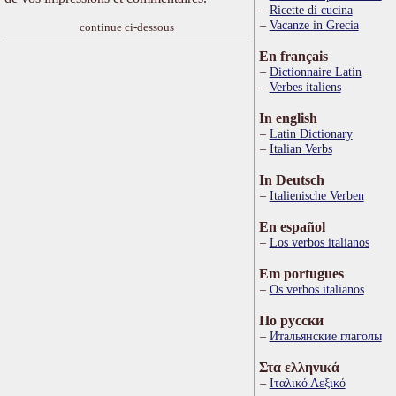
Ricette di cucina
Vacanze in Grecia
continue ci-dessous
En français
Dictionnaire Latin
Verbes italiens
In english
Latin Dictionary
Italian Verbs
In Deutsch
Italienische Verben
En español
Los verbos italianos
Em portugues
Os verbos italianos
По русски
Итальянские глаголы
Στα ελληνικά
Ιταλικό Λεξικό