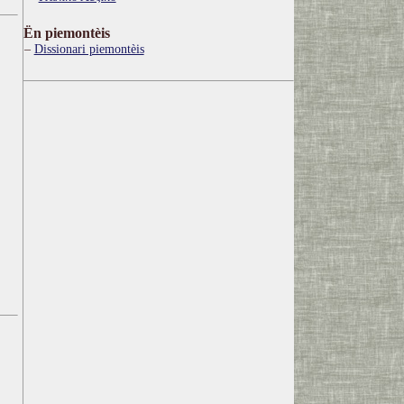
Ën piemontèis
Dissionari piemontèis