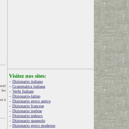
Visitez nos sites:
Dizionario italiano
seul
Grammatica italiana
 les
Verbi Italiani
Dizionario-latino
un à
Dizionario greco antico
Dizionario francese
Dizionario inglese
Dizionario tedesco
Dizionario spagnolo
Dizionario greco moderno