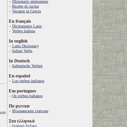
Dizionario piemontese
Ricette di cucina
Vacanze in Grecia
En français
Dictionnaire Latin
Verbes italiens
In english
Latin Dictionary
Italian Verbs
In Deutsch
Italienische Verben
En español
Los verbos italianos
Em portugues
Os verbos italianos
По русски
Итальянские глаголы
ison
Στα ελληνικά
Ιταλικό Λεξικό