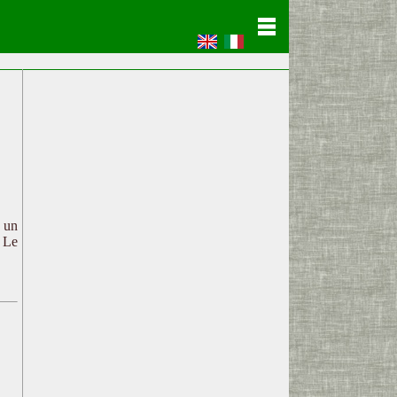
c un
. Le