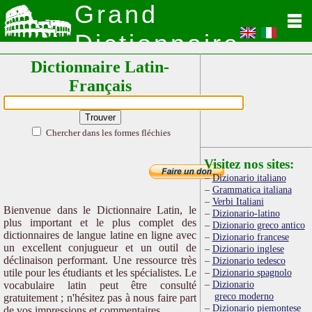
Grand
Dictionnaire
Dictionnaire Latin-
Latin
Français
Chercher dans les formes fléchies
Visitez nos sites:
Dizionario italiano
Grammatica italiana
Verbi Italiani
Bienvenue dans le Dictionnaire Latin, le
Dizionario-latino
plus important et le plus complet des
Dizionario greco antico
dictionnaires de langue latine en ligne avec
Dizionario francese
un excellent conjugueur et un outil de
Dizionario inglese
déclinaison performant. Une ressource très
Dizionario tedesco
utile pour les étudiants et les spécialistes. Le
Dizionario spagnolo
Dizionario
vocabulaire latin peut être consulté
greco moderno
gratuitement ; n'hésitez pas à nous faire part
Dizionario piemontese
de vos impressions et commentaires.