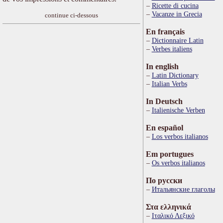
Ricette di cucina
Vacanze in Grecia
continue ci-dessous
En français
Dictionnaire Latin
Verbes italiens
In english
Latin Dictionary
Italian Verbs
In Deutsch
Italienische Verben
En español
Los verbos italianos
Em portugues
Os verbos italianos
По русски
Итальянские глаголы
Στα ελληνικά
Ιταλικό Λεξικό