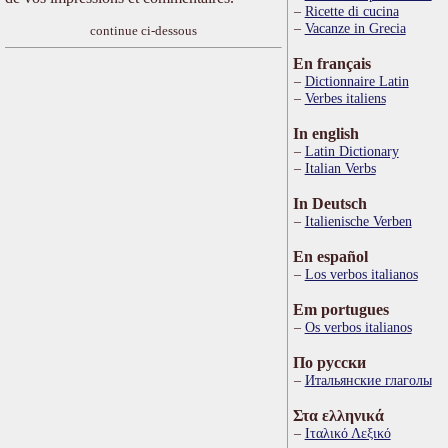
Ricette di cucina
Vacanze in Grecia
continue ci-dessous
En français
Dictionnaire Latin
Verbes italiens
In english
Latin Dictionary
Italian Verbs
In Deutsch
Italienische Verben
En español
Los verbos italianos
Em portugues
Os verbos italianos
По русски
Итальянские глаголы
Στα ελληνικά
Ιταλικό Λεξικό