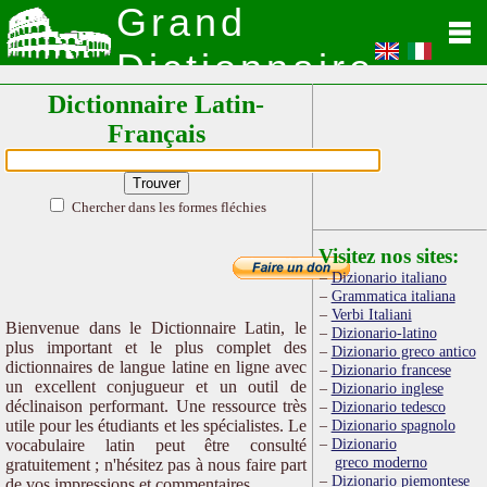
Grand
Dictionnaire
Dictionnaire Latin-
Latin
Français
Chercher dans les formes fléchies
Visitez nos sites:
Dizionario italiano
Grammatica italiana
Verbi Italiani
Bienvenue dans le Dictionnaire Latin, le
Dizionario-latino
plus important et le plus complet des
Dizionario greco antico
dictionnaires de langue latine en ligne avec
Dizionario francese
un excellent conjugueur et un outil de
Dizionario inglese
déclinaison performant. Une ressource très
Dizionario tedesco
utile pour les étudiants et les spécialistes. Le
Dizionario spagnolo
Dizionario
vocabulaire latin peut être consulté
greco moderno
gratuitement ; n'hésitez pas à nous faire part
Dizionario piemontese
de vos impressions et commentaires.