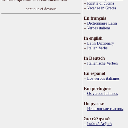
Ricette di cucina
Vacanze in Grecia
continue ci-dessous
En français
Dictionnaire Latin
Verbes italiens
In english
Latin Dictionary
Italian Verbs
In Deutsch
Italienische Verben
En español
Los verbos italianos
Em portugues
Os verbos italianos
По русски
Итальянские глаголы
Στα ελληνικά
Ιταλικό Λεξικό