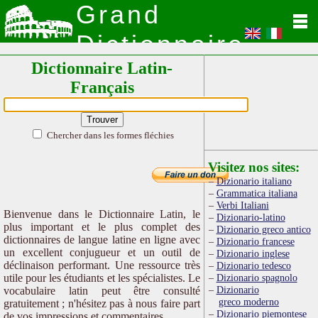
Grand
Dictionnaire
Dictionnaire Latin-
Latin
Français
Chercher dans les formes fléchies
Visitez nos sites:
Dizionario italiano
Grammatica italiana
Verbi Italiani
Bienvenue dans le Dictionnaire Latin, le
Dizionario-latino
plus important et le plus complet des
Dizionario greco antico
dictionnaires de langue latine en ligne avec
Dizionario francese
un excellent conjugueur et un outil de
Dizionario inglese
déclinaison performant. Une ressource très
Dizionario tedesco
utile pour les étudiants et les spécialistes. Le
Dizionario spagnolo
Dizionario
vocabulaire latin peut être consulté
greco moderno
gratuitement ; n'hésitez pas à nous faire part
Dizionario piemontese
de vos impressions et commentaires.