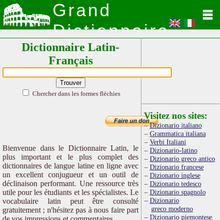
Grand
Dictionnaire
Dictionnaire Latin-
Latin
Français
Chercher dans les formes fléchies
Visitez nos sites:
Dizionario italiano
Grammatica italiana
Verbi Italiani
Bienvenue dans le Dictionnaire Latin, le
Dizionario-latino
plus important et le plus complet des
Dizionario greco antico
dictionnaires de langue latine en ligne avec
Dizionario francese
un excellent conjugueur et un outil de
Dizionario inglese
déclinaison performant. Une ressource très
Dizionario tedesco
utile pour les étudiants et les spécialistes. Le
Dizionario spagnolo
Dizionario
vocabulaire latin peut être consulté
greco moderno
gratuitement ; n'hésitez pas à nous faire part
Dizionario piemontese
de vos impressions et commentaires.