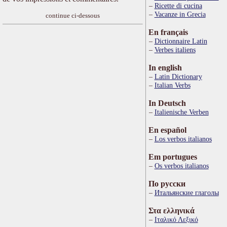
Ricette di cucina
Vacanze in Grecia
continue ci-dessous
En français
Dictionnaire Latin
Verbes italiens
In english
Latin Dictionary
Italian Verbs
In Deutsch
Italienische Verben
En español
Los verbos italianos
Em portugues
Os verbos italianos
По русски
Итальянские глаголы
Στα ελληνικά
Ιταλικό Λεξικό