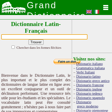
Grand
Dictionnaire
Dictionnaire Latin-
Latin
Français
Chercher dans les formes fléchies
Visitez nos sites:
Dizionario italiano
Grammatica italiana
Verbi Italiani
Bienvenue dans le Dictionnaire Latin, le
Dizionario-latino
plus important et le plus complet des
Dizionario greco antico
dictionnaires de langue latine en ligne avec
Dizionario francese
un excellent conjugueur et un outil de
Dizionario inglese
déclinaison performant. Une ressource très
Dizionario tedesco
utile pour les étudiants et les spécialistes. Le
Dizionario spagnolo
Dizionario
vocabulaire latin peut être consulté
greco moderno
gratuitement ; n'hésitez pas à nous faire part
Dizionario piemontese
de vos impressions et commentaires.