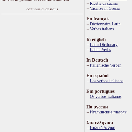
Ricette di cucina
Vacanze in Grecia
continue ci-dessous
En français
Dictionnaire Latin
Verbes italiens
In english
Latin Dictionary
Italian Verbs
In Deutsch
Italienische Verben
En español
Los verbos italianos
Em portugues
Os verbos italianos
По русски
Итальянские глаголы
Στα ελληνικά
Ιταλικό Λεξικό