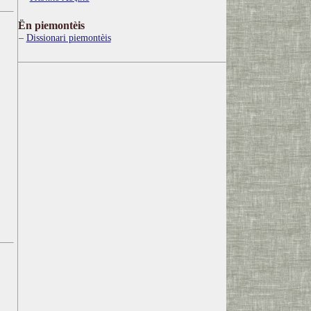
Ën piemontèis
Dissionari piemontèis