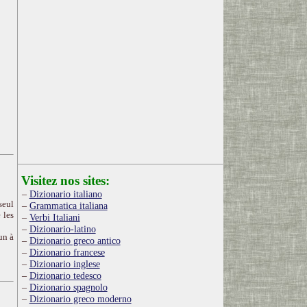
Visitez nos sites:
Dizionario italiano
seul
Grammatica italiana
 les
Verbi Italiani
Dizionario-latino
un à
Dizionario greco antico
Dizionario francese
Dizionario inglese
Dizionario tedesco
Dizionario spagnolo
Dizionario greco moderno