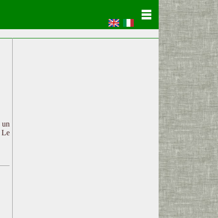
c un
. Le