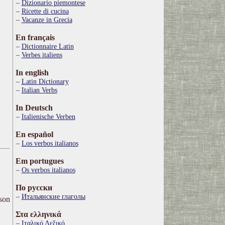
Dizionario piemontese
Ricette di cucina
Vacanze in Grecia
En français
Dictionnaire Latin
Verbes italiens
In english
Latin Dictionary
Italian Verbs
In Deutsch
Italienische Verben
En español
Los verbos italianos
Em portugues
Os verbos italianos
По русски
Итальянские глаголы
ison
Στα ελληνικά
Ιταλικό Λεξικό