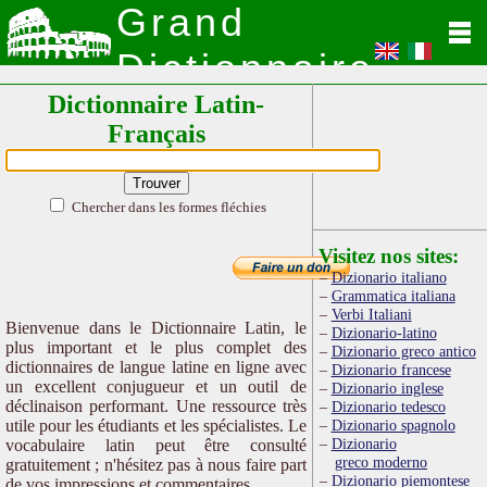
Grand
Dictionnaire
Dictionnaire Latin-
Latin
Français
Chercher dans les formes fléchies
Visitez nos sites:
Dizionario italiano
Grammatica italiana
Verbi Italiani
Bienvenue dans le Dictionnaire Latin, le
Dizionario-latino
plus important et le plus complet des
Dizionario greco antico
dictionnaires de langue latine en ligne avec
Dizionario francese
un excellent conjugueur et un outil de
Dizionario inglese
déclinaison performant. Une ressource très
Dizionario tedesco
utile pour les étudiants et les spécialistes. Le
Dizionario spagnolo
Dizionario
vocabulaire latin peut être consulté
greco moderno
gratuitement ; n'hésitez pas à nous faire part
Dizionario piemontese
de vos impressions et commentaires.