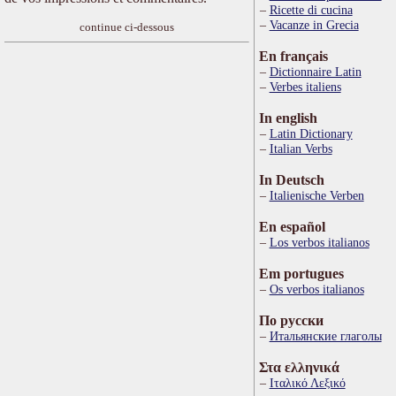
Ricette di cucina
Vacanze in Grecia
continue ci-dessous
En français
Dictionnaire Latin
Verbes italiens
In english
Latin Dictionary
Italian Verbs
In Deutsch
Italienische Verben
En español
Los verbos italianos
Em portugues
Os verbos italianos
По русски
Итальянские глаголы
Στα ελληνικά
Ιταλικό Λεξικό