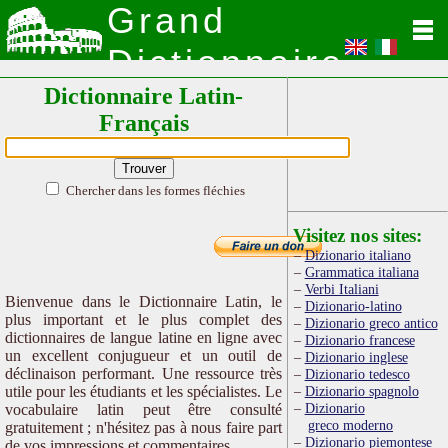
Grand
Dictionnaire
Dictionnaire Latin-
Latin
Français
Chercher dans les formes fléchies
Visitez nos sites:
Dizionario italiano
Grammatica italiana
Verbi Italiani
Bienvenue dans le Dictionnaire Latin, le
Dizionario-latino
plus important et le plus complet des
Dizionario greco antico
dictionnaires de langue latine en ligne avec
Dizionario francese
un excellent conjugueur et un outil de
Dizionario inglese
déclinaison performant. Une ressource très
Dizionario tedesco
utile pour les étudiants et les spécialistes. Le
Dizionario spagnolo
Dizionario
vocabulaire latin peut être consulté
greco moderno
gratuitement ; n'hésitez pas à nous faire part
Dizionario piemontese
de vos impressions et commentaires.