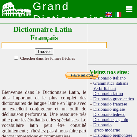
Grand
Dictionnaire
Dictionnaire Latin-
Latin
Français
Chercher dans les formes fléchies
Visitez nos sites:
Dizionario italiano
Grammatica italiana
Verbi Italiani
Bienvenue dans le Dictionnaire Latin, le
Dizionario-latino
plus important et le plus complet des
Dizionario greco antico
dictionnaires de langue latine en ligne avec
Dizionario francese
un excellent conjugueur et un outil de
Dizionario inglese
déclinaison performant. Une ressource très
Dizionario tedesco
utile pour les étudiants et les spécialistes. Le
Dizionario spagnolo
Dizionario
vocabulaire latin peut être consulté
greco moderno
gratuitement ; n'hésitez pas à nous faire part
Dizionario piemontese
de vos impressions et commentaires.