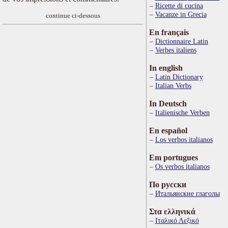
Ricette di cucina
Vacanze in Grecia
continue ci-dessous
En français
Dictionnaire Latin
Verbes italiens
In english
Latin Dictionary
Italian Verbs
In Deutsch
Italienische Verben
En español
Los verbos italianos
Em portugues
Os verbos italianos
По русски
Итальянские глаголы
Στα ελληνικά
Ιταλικό Λεξικό