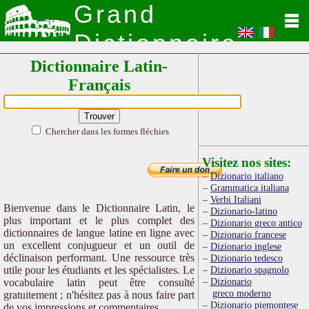
Grand
Dictionnaire
Dictionnaire Latin-
Latin
Français
Chercher dans les formes fléchies
Visitez nos sites:
Dizionario italiano
Grammatica italiana
Verbi Italiani
Bienvenue dans le Dictionnaire Latin, le
Dizionario-latino
plus important et le plus complet des
Dizionario greco antico
dictionnaires de langue latine en ligne avec
Dizionario francese
un excellent conjugueur et un outil de
Dizionario inglese
déclinaison performant. Une ressource très
Dizionario tedesco
utile pour les étudiants et les spécialistes. Le
Dizionario spagnolo
Dizionario
vocabulaire latin peut être consulté
greco moderno
gratuitement ; n'hésitez pas à nous faire part
Dizionario piemontese
de vos impressions et commentaires.