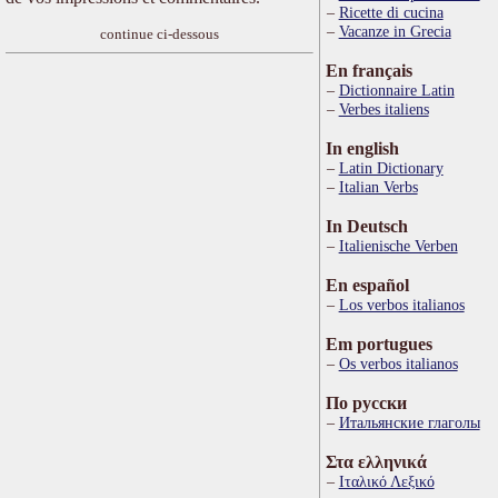
Ricette di cucina
Vacanze in Grecia
continue ci-dessous
En français
Dictionnaire Latin
Verbes italiens
In english
Latin Dictionary
Italian Verbs
In Deutsch
Italienische Verben
En español
Los verbos italianos
Em portugues
Os verbos italianos
По русски
Итальянские глаголы
Στα ελληνικά
Ιταλικό Λεξικό