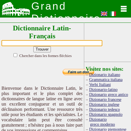
Grand
Dictionnaire
Dictionnaire Latin-
Latin
Français
Chercher dans les formes fléchies
Visitez nos sites:
Dizionario italiano
Grammatica italiana
Verbi Italiani
Bienvenue dans le Dictionnaire Latin, le
Dizionario-latino
plus important et le plus complet des
Dizionario greco antico
dictionnaires de langue latine en ligne avec
Dizionario francese
un excellent conjugueur et un outil de
Dizionario inglese
déclinaison performant. Une ressource très
Dizionario tedesco
utile pour les étudiants et les spécialistes. Le
Dizionario spagnolo
Dizionario
vocabulaire latin peut être consulté
greco moderno
gratuitement ; n'hésitez pas à nous faire part
Dizionario piemontese
de vos impressions et commentaires.