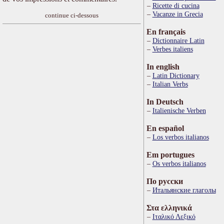
Ricette di cucina
Vacanze in Grecia
continue ci-dessous
En français
Dictionnaire Latin
Verbes italiens
In english
Latin Dictionary
Italian Verbs
In Deutsch
Italienische Verben
En español
Los verbos italianos
Em portugues
Os verbos italianos
По русски
Итальянские глаголы
Στα ελληνικά
Ιταλικό Λεξικό