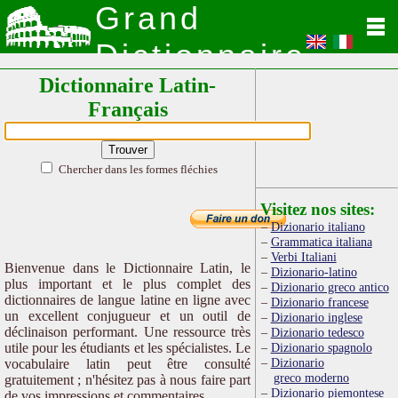
Grand
Dictionnaire
Dictionnaire Latin-
Latin
Français
Chercher dans les formes fléchies
Visitez nos sites:
Dizionario italiano
Grammatica italiana
Verbi Italiani
Bienvenue dans le Dictionnaire Latin, le
Dizionario-latino
plus important et le plus complet des
Dizionario greco antico
dictionnaires de langue latine en ligne avec
Dizionario francese
un excellent conjugueur et un outil de
Dizionario inglese
déclinaison performant. Une ressource très
Dizionario tedesco
utile pour les étudiants et les spécialistes. Le
Dizionario spagnolo
Dizionario
vocabulaire latin peut être consulté
greco moderno
gratuitement ; n'hésitez pas à nous faire part
Dizionario piemontese
de vos impressions et commentaires.