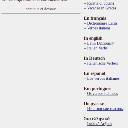
Ricette di cucina
Vacanze in Grecia
continue ci-dessous
En français
Dictionnaire Latin
Verbes italiens
In english
Latin Dictionary
Italian Verbs
In Deutsch
Italienische Verben
En español
Los verbos italianos
Em portugues
Os verbos italianos
По русски
Итальянские глаголы
Στα ελληνικά
Ιταλικό Λεξικό