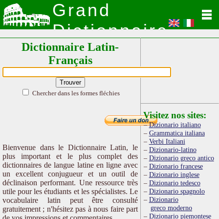
Grand
Dictionnaire
Dictionnaire Latin-
Latin
Français
Chercher dans les formes fléchies
Visitez nos sites:
Dizionario italiano
Grammatica italiana
Verbi Italiani
Bienvenue dans le Dictionnaire Latin, le
Dizionario-latino
plus important et le plus complet des
Dizionario greco antico
dictionnaires de langue latine en ligne avec
Dizionario francese
un excellent conjugueur et un outil de
Dizionario inglese
déclinaison performant. Une ressource très
Dizionario tedesco
utile pour les étudiants et les spécialistes. Le
Dizionario spagnolo
Dizionario
vocabulaire latin peut être consulté
greco moderno
gratuitement ; n'hésitez pas à nous faire part
Dizionario piemontese
de vos impressions et commentaires.