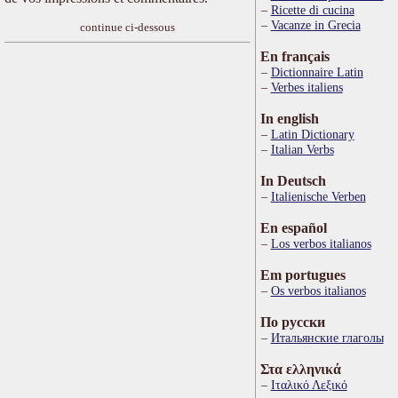
Ricette di cucina
Vacanze in Grecia
continue ci-dessous
En français
Dictionnaire Latin
Verbes italiens
In english
Latin Dictionary
Italian Verbs
In Deutsch
Italienische Verben
En español
Los verbos italianos
Em portugues
Os verbos italianos
По русски
Итальянские глаголы
Στα ελληνικά
Ιταλικό Λεξικό