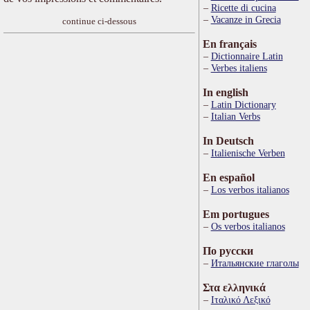
Ricette di cucina
Vacanze in Grecia
continue ci-dessous
En français
Dictionnaire Latin
Verbes italiens
In english
Latin Dictionary
Italian Verbs
In Deutsch
Italienische Verben
En español
Los verbos italianos
Em portugues
Os verbos italianos
По русски
Итальянские глаголы
Στα ελληνικά
Ιταλικό Λεξικό