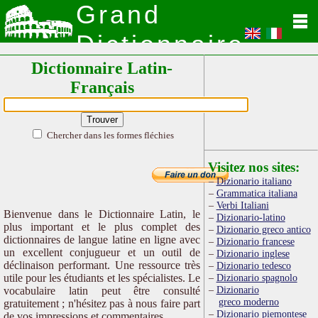
Grand
Dictionnaire
Dictionnaire Latin-
Latin
Français
Chercher dans les formes fléchies
Visitez nos sites:
Dizionario italiano
Grammatica italiana
Verbi Italiani
Bienvenue dans le Dictionnaire Latin, le
Dizionario-latino
plus important et le plus complet des
Dizionario greco antico
dictionnaires de langue latine en ligne avec
Dizionario francese
un excellent conjugueur et un outil de
Dizionario inglese
déclinaison performant. Une ressource très
Dizionario tedesco
utile pour les étudiants et les spécialistes. Le
Dizionario spagnolo
Dizionario
vocabulaire latin peut être consulté
greco moderno
gratuitement ; n'hésitez pas à nous faire part
Dizionario piemontese
de vos impressions et commentaires.