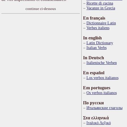
Ricette di cucina
Vacanze in Grecia
continue ci-dessous
En français
Dictionnaire Latin
Verbes italiens
In english
Latin Dictionary
Italian Verbs
In Deutsch
Italienische Verben
En español
Los verbos italianos
Em portugues
Os verbos italianos
По русски
Итальянские глаголы
Στα ελληνικά
Ιταλικό Λεξικό