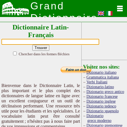
Grand
Dictionnaire
Dictionnaire Latin-
Latin
Français
Chercher dans les formes fléchies
Visitez nos sites:
Dizionario italiano
Grammatica italiana
Verbi Italiani
Bienvenue dans le Dictionnaire Latin, le
Dizionario-latino
plus important et le plus complet des
Dizionario greco antico
dictionnaires de langue latine en ligne avec
Dizionario francese
un excellent conjugueur et un outil de
Dizionario inglese
déclinaison performant. Une ressource très
Dizionario tedesco
utile pour les étudiants et les spécialistes. Le
Dizionario spagnolo
Dizionario
vocabulaire latin peut être consulté
greco moderno
gratuitement ; n'hésitez pas à nous faire part
Dizionario piemontese
de vos impressions et commentaires.