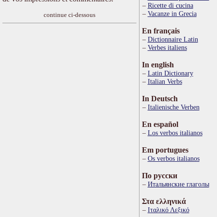
Ricette di cucina
Vacanze in Grecia
continue ci-dessous
En français
Dictionnaire Latin
Verbes italiens
In english
Latin Dictionary
Italian Verbs
In Deutsch
Italienische Verben
En español
Los verbos italianos
Em portugues
Os verbos italianos
По русски
Итальянские глаголы
Στα ελληνικά
Ιταλικό Λεξικό