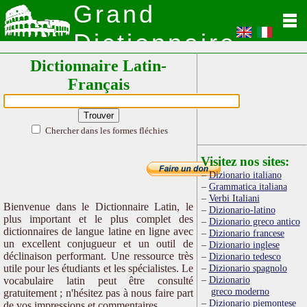
Grand
Dictionnaire
Dictionnaire Latin-
Latin
Français
Chercher dans les formes fléchies
Visitez nos sites:
Dizionario italiano
Grammatica italiana
Verbi Italiani
Bienvenue dans le Dictionnaire Latin, le
Dizionario-latino
plus important et le plus complet des
Dizionario greco antico
dictionnaires de langue latine en ligne avec
Dizionario francese
un excellent conjugueur et un outil de
Dizionario inglese
déclinaison performant. Une ressource très
Dizionario tedesco
utile pour les étudiants et les spécialistes. Le
Dizionario spagnolo
Dizionario
vocabulaire latin peut être consulté
greco moderno
gratuitement ; n'hésitez pas à nous faire part
Dizionario piemontese
de vos impressions et commentaires.