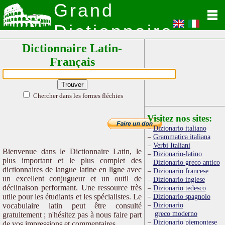
Grand
Dictionnaire
Dictionnaire Latin-
Latin
Français
Chercher dans les formes fléchies
Visitez nos sites:
Dizionario italiano
Grammatica italiana
Verbi Italiani
Bienvenue dans le Dictionnaire Latin, le
Dizionario-latino
plus important et le plus complet des
Dizionario greco antico
dictionnaires de langue latine en ligne avec
Dizionario francese
un excellent conjugueur et un outil de
Dizionario inglese
déclinaison performant. Une ressource très
Dizionario tedesco
utile pour les étudiants et les spécialistes. Le
Dizionario spagnolo
Dizionario
vocabulaire latin peut être consulté
greco moderno
gratuitement ; n'hésitez pas à nous faire part
Dizionario piemontese
de vos impressions et commentaires.