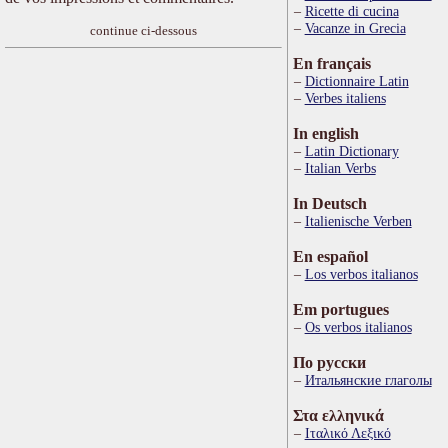
Ricette di cucina
Vacanze in Grecia
continue ci-dessous
En français
Dictionnaire Latin
Verbes italiens
In english
Latin Dictionary
Italian Verbs
In Deutsch
Italienische Verben
En español
Los verbos italianos
Em portugues
Os verbos italianos
По русски
Итальянские глаголы
Στα ελληνικά
Ιταλικό Λεξικό