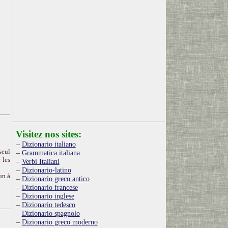
Visitez nos sites:
Dizionario italiano
seul
Grammatica italiana
 les
Verbi Italiani
Dizionario-latino
un à
Dizionario greco antico
Dizionario francese
Dizionario inglese
Dizionario tedesco
Dizionario spagnolo
Dizionario greco moderno