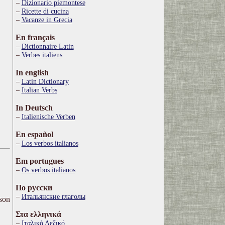
Dizionario piemontese
Ricette di cucina
Vacanze in Grecia
En français
Dictionnaire Latin
Verbes italiens
In english
Latin Dictionary
Italian Verbs
In Deutsch
Italienische Verben
En español
Los verbos italianos
Em portugues
Os verbos italianos
По русски
Итальянские глаголы
ison
Στα ελληνικά
Ιταλικό Λεξικό