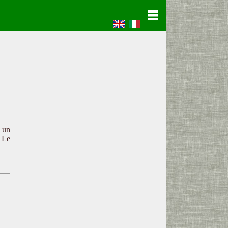
c un
. Le