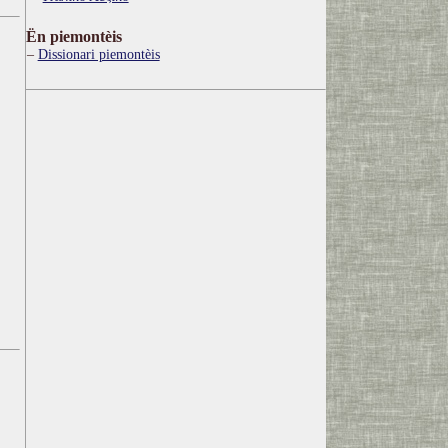
Ën piemontèis
Dissionari piemontèis