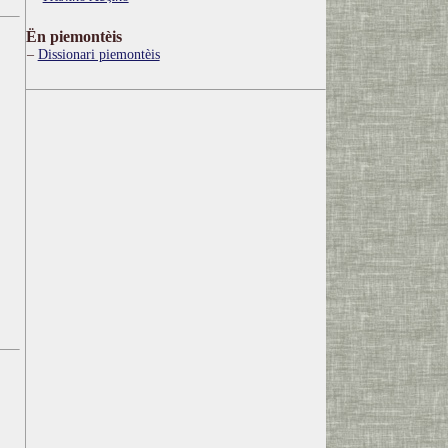
Ën piemontèis
Dissionari piemontèis