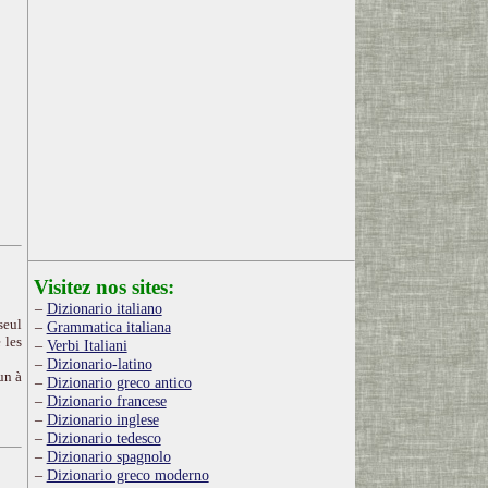
Visitez nos sites:
Dizionario italiano
seul
Grammatica italiana
 les
Verbi Italiani
Dizionario-latino
un à
Dizionario greco antico
Dizionario francese
Dizionario inglese
Dizionario tedesco
Dizionario spagnolo
Dizionario greco moderno