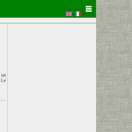
c un
. Le