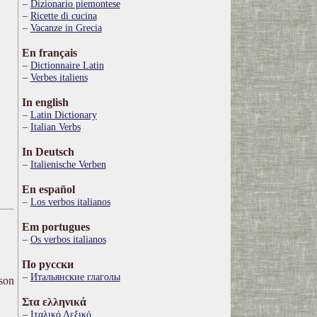
Dizionario piemontese
Ricette di cucina
Vacanze in Grecia
En français
Dictionnaire Latin
Verbes italiens
In english
Latin Dictionary
Italian Verbs
In Deutsch
Italienische Verben
En español
Los verbos italianos
Em portugues
Os verbos italianos
По русски
Итальянские глаголы
ison
Στα ελληνικά
Ιταλικό Λεξικό