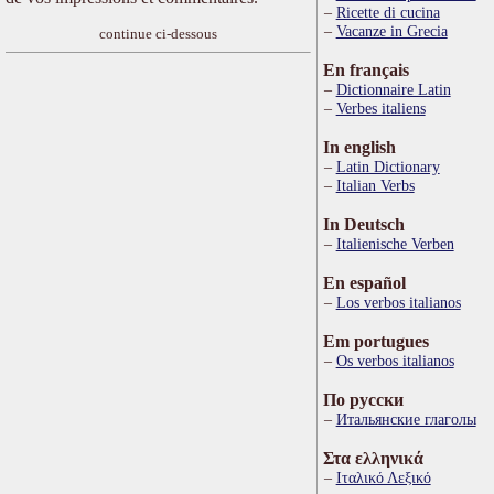
Ricette di cucina
Vacanze in Grecia
continue ci-dessous
En français
Dictionnaire Latin
Verbes italiens
In english
Latin Dictionary
Italian Verbs
In Deutsch
Italienische Verben
En español
Los verbos italianos
Em portugues
Os verbos italianos
По русски
Итальянские глаголы
Στα ελληνικά
Ιταλικό Λεξικό