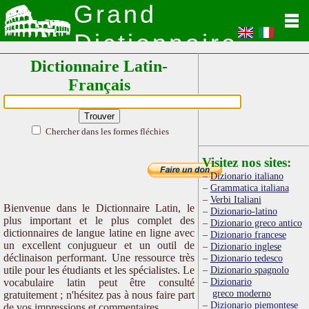
Grand
Dictionnaire
Dictionnaire Latin-
Latin
Français
Chercher dans les formes fléchies
Visitez nos sites:
Dizionario italiano
Grammatica italiana
Verbi Italiani
Bienvenue dans le Dictionnaire Latin, le
Dizionario-latino
plus important et le plus complet des
Dizionario greco antico
dictionnaires de langue latine en ligne avec
Dizionario francese
un excellent conjugueur et un outil de
Dizionario inglese
déclinaison performant. Une ressource très
Dizionario tedesco
utile pour les étudiants et les spécialistes. Le
Dizionario spagnolo
Dizionario
vocabulaire latin peut être consulté
greco moderno
gratuitement ; n'hésitez pas à nous faire part
Dizionario piemontese
de vos impressions et commentaires.