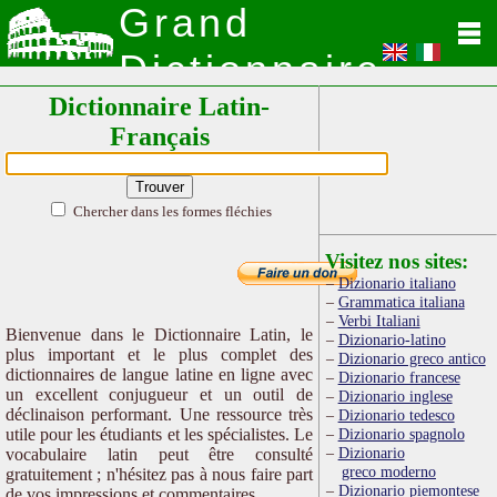
Grand
Dictionnaire
Dictionnaire Latin-
Latin
Français
Chercher dans les formes fléchies
Visitez nos sites:
Dizionario italiano
Grammatica italiana
Verbi Italiani
Bienvenue dans le Dictionnaire Latin, le
Dizionario-latino
plus important et le plus complet des
Dizionario greco antico
dictionnaires de langue latine en ligne avec
Dizionario francese
un excellent conjugueur et un outil de
Dizionario inglese
déclinaison performant. Une ressource très
Dizionario tedesco
utile pour les étudiants et les spécialistes. Le
Dizionario spagnolo
Dizionario
vocabulaire latin peut être consulté
greco moderno
gratuitement ; n'hésitez pas à nous faire part
Dizionario piemontese
de vos impressions et commentaires.