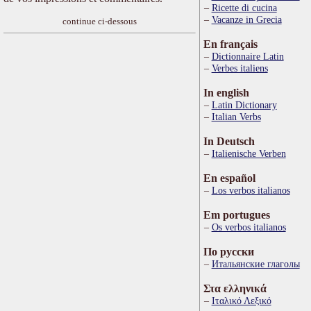
Ricette di cucina
Vacanze in Grecia
continue ci-dessous
En français
Dictionnaire Latin
Verbes italiens
In english
Latin Dictionary
Italian Verbs
In Deutsch
Italienische Verben
En español
Los verbos italianos
Em portugues
Os verbos italianos
По русски
Итальянские глаголы
Στα ελληνικά
Ιταλικό Λεξικό