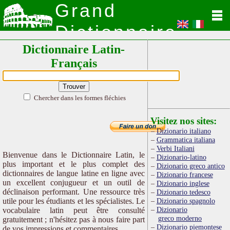
Grand
Dictionnaire
Dictionnaire Latin-
Latin
Français
Chercher dans les formes fléchies
Visitez nos sites:
Dizionario italiano
Grammatica italiana
Verbi Italiani
Bienvenue dans le Dictionnaire Latin, le
Dizionario-latino
plus important et le plus complet des
Dizionario greco antico
dictionnaires de langue latine en ligne avec
Dizionario francese
un excellent conjugueur et un outil de
Dizionario inglese
déclinaison performant. Une ressource très
Dizionario tedesco
utile pour les étudiants et les spécialistes. Le
Dizionario spagnolo
Dizionario
vocabulaire latin peut être consulté
greco moderno
gratuitement ; n'hésitez pas à nous faire part
Dizionario piemontese
de vos impressions et commentaires.