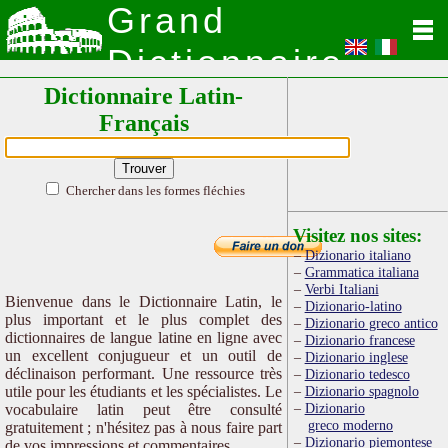
Grand
Dictionnaire
Dictionnaire Latin-
Latin
Français
Chercher dans les formes fléchies
Visitez nos sites:
Dizionario italiano
Grammatica italiana
Verbi Italiani
Bienvenue dans le Dictionnaire Latin, le
Dizionario-latino
plus important et le plus complet des
Dizionario greco antico
dictionnaires de langue latine en ligne avec
Dizionario francese
un excellent conjugueur et un outil de
Dizionario inglese
déclinaison performant. Une ressource très
Dizionario tedesco
utile pour les étudiants et les spécialistes. Le
Dizionario spagnolo
Dizionario
vocabulaire latin peut être consulté
greco moderno
gratuitement ; n'hésitez pas à nous faire part
Dizionario piemontese
de vos impressions et commentaires.