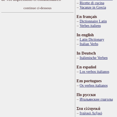
Ricette di cucina
Vacanze in Grecia
continue ci-dessous
En français
Dictionnaire Latin
Verbes italiens
In english
Latin Dictionary
Italian Verbs
In Deutsch
Italienische Verben
En español
Los verbos italianos
Em portugues
Os verbos italianos
По русски
Итальянские глаголы
Στα ελληνικά
Ιταλικό Λεξικό