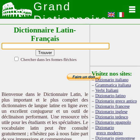
Grand
Dictionnaire
Dictionnaire Latin-
Latin
Français
Chercher dans les formes fléchies
Visitez nos sites:
Dizionario italiano
Grammatica italiana
Verbi Italiani
Bienvenue dans le Dictionnaire Latin, le
Dizionario-latino
plus important et le plus complet des
Dizionario greco antico
dictionnaires de langue latine en ligne avec
Dizionario francese
un excellent conjugueur et un outil de
Dizionario inglese
déclinaison performant. Une ressource très
Dizionario tedesco
utile pour les étudiants et les spécialistes. Le
Dizionario spagnolo
Dizionario
vocabulaire latin peut être consulté
greco moderno
gratuitement ; n'hésitez pas à nous faire part
Dizionario piemontese
de vos impressions et commentaires.