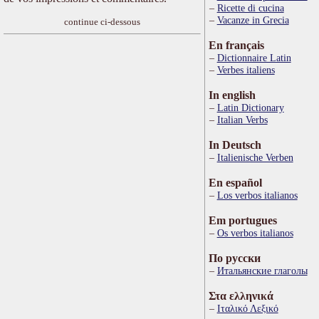
Ricette di cucina
Vacanze in Grecia
continue ci-dessous
En français
Dictionnaire Latin
Verbes italiens
In english
Latin Dictionary
Italian Verbs
In Deutsch
Italienische Verben
En español
Los verbos italianos
Em portugues
Os verbos italianos
По русски
Итальянские глаголы
Στα ελληνικά
Ιταλικό Λεξικό