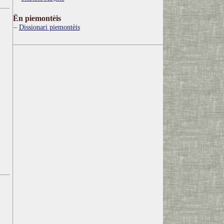
Ën piemontèis
Dissionari piemontèis