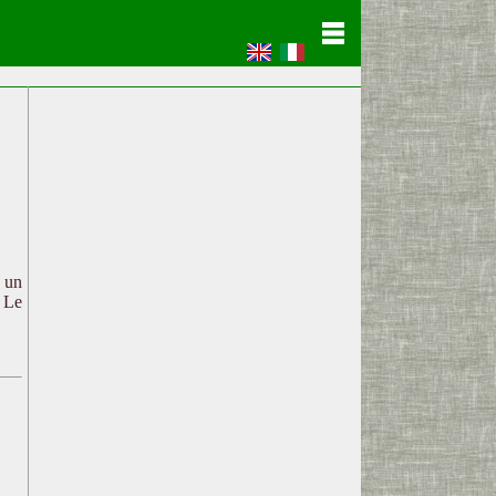
c un
. Le