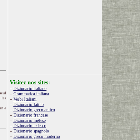
Visitez nos sites:
Dizionario italiano
seul
Grammatica italiana
 les
Verbi Italiani
Dizionario-latino
un à
Dizionario greco antico
Dizionario francese
Dizionario inglese
Dizionario tedesco
Dizionario spagnolo
Dizionario greco moderno