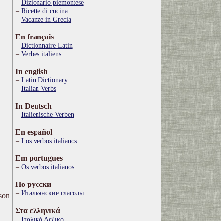
Dizionario piemontese
Ricette di cucina
Vacanze in Grecia
En français
Dictionnaire Latin
Verbes italiens
In english
Latin Dictionary
Italian Verbs
In Deutsch
Italienische Verben
En español
Los verbos italianos
Em portugues
Os verbos italianos
По русски
Итальянские глаголы
ison
Στα ελληνικά
Ιταλικό Λεξικό