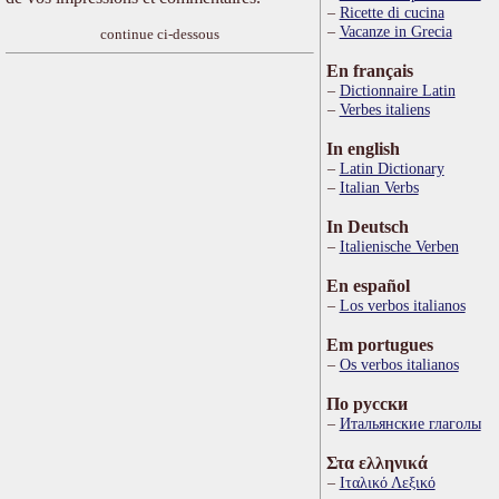
Ricette di cucina
Vacanze in Grecia
continue ci-dessous
En français
Dictionnaire Latin
Verbes italiens
In english
Latin Dictionary
Italian Verbs
In Deutsch
Italienische Verben
En español
Los verbos italianos
Em portugues
Os verbos italianos
По русски
Итальянские глаголы
Στα ελληνικά
Ιταλικό Λεξικό