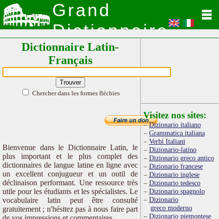
Grand
Dictionnaire
Dictionnaire Latin-
Latin
Français
Chercher dans les formes fléchies
Visitez nos sites:
Dizionario italiano
Grammatica italiana
Verbi Italiani
Bienvenue dans le Dictionnaire Latin, le
Dizionario-latino
plus important et le plus complet des
Dizionario greco antico
dictionnaires de langue latine en ligne avec
Dizionario francese
un excellent conjugueur et un outil de
Dizionario inglese
déclinaison performant. Une ressource très
Dizionario tedesco
utile pour les étudiants et les spécialistes. Le
Dizionario spagnolo
Dizionario
vocabulaire latin peut être consulté
greco moderno
gratuitement ; n'hésitez pas à nous faire part
Dizionario piemontese
de vos impressions et commentaires.