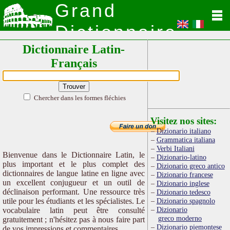
Grand
Dictionnaire
Dictionnaire Latin-
Latin
Français
Chercher dans les formes fléchies
Visitez nos sites:
Dizionario italiano
Grammatica italiana
Verbi Italiani
Bienvenue dans le Dictionnaire Latin, le
Dizionario-latino
plus important et le plus complet des
Dizionario greco antico
dictionnaires de langue latine en ligne avec
Dizionario francese
un excellent conjugueur et un outil de
Dizionario inglese
déclinaison performant. Une ressource très
Dizionario tedesco
utile pour les étudiants et les spécialistes. Le
Dizionario spagnolo
Dizionario
vocabulaire latin peut être consulté
greco moderno
gratuitement ; n'hésitez pas à nous faire part
Dizionario piemontese
de vos impressions et commentaires.