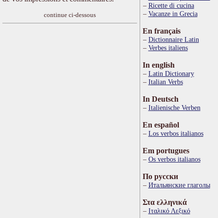
Ricette di cucina
Vacanze in Grecia
continue ci-dessous
En français
Dictionnaire Latin
Verbes italiens
In english
Latin Dictionary
Italian Verbs
In Deutsch
Italienische Verben
En español
Los verbos italianos
Em portugues
Os verbos italianos
По русски
Итальянские глаголы
Στα ελληνικά
Ιταλικό Λεξικό