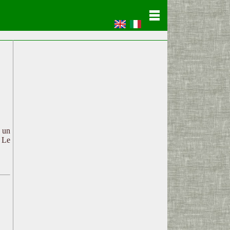
c un
. Le