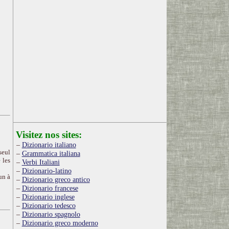
Visitez nos sites:
Dizionario italiano
seul
Grammatica italiana
 les
Verbi Italiani
Dizionario-latino
un à
Dizionario greco antico
Dizionario francese
Dizionario inglese
Dizionario tedesco
Dizionario spagnolo
Dizionario greco moderno