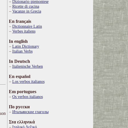
Dizionario piemontese
Ricette di cucina
Vacanze in Grecia
En français
Dictionnaire Latin
Verbes italiens
In english
Latin Dictionary
Italian Verbs
In Deutsch
Italienische Verben
En español
Los verbos italianos
Em portugues
Os verbos italianos
По русски
Итальянские глаголы
ison
Στα ελληνικά
Ιταλικό Λεξικό