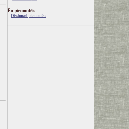
Ën piemontèis
Dissionari piemontèis