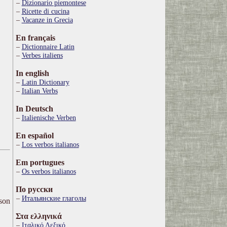
Dizionario piemontese
Ricette di cucina
Vacanze in Grecia
En français
Dictionnaire Latin
Verbes italiens
In english
Latin Dictionary
Italian Verbs
In Deutsch
Italienische Verben
En español
Los verbos italianos
Em portugues
Os verbos italianos
По русски
Итальянские глаголы
ison
Στα ελληνικά
Ιταλικό Λεξικό