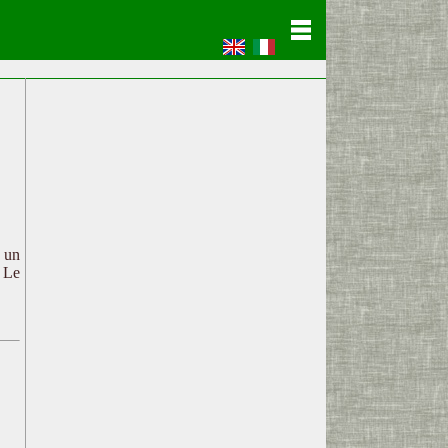
c un
. Le