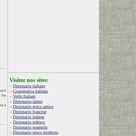
Visitez nos sites:
Dizionario italiano
seul
Grammatica italiana
 les
Verbi Italiani
Dizionario-latino
un à
Dizionario greco antico
Dizionario francese
Dizionario inglese
Dizionario tedesco
Dizionario spagnolo
Dizionario greco moderno