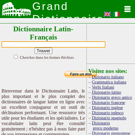
Grand
Dictionnaire
Dictionnaire Latin-
Latin
Français
Chercher dans les formes fléchies
Visitez nos sites:
Dizionario italiano
Grammatica italiana
Verbi Italiani
Bienvenue dans le Dictionnaire Latin, le
Dizionario-latino
plus important et le plus complet des
Dizionario greco antico
dictionnaires de langue latine en ligne avec
Dizionario francese
un excellent conjugueur et un outil de
Dizionario inglese
déclinaison performant. Une ressource très
Dizionario tedesco
utile pour les étudiants et les spécialistes. Le
Dizionario spagnolo
Dizionario
vocabulaire latin peut être consulté
greco moderno
gratuitement ; n'hésitez pas à nous faire part
Dizionario piemontese
de vos impressions et commentaires.