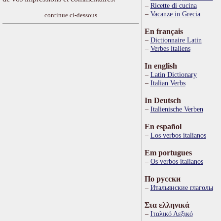
Ricette di cucina
Vacanze in Grecia
continue ci-dessous
En français
Dictionnaire Latin
Verbes italiens
In english
Latin Dictionary
Italian Verbs
In Deutsch
Italienische Verben
En español
Los verbos italianos
Em portugues
Os verbos italianos
По русски
Итальянские глаголы
Στα ελληνικά
Ιταλικό Λεξικό