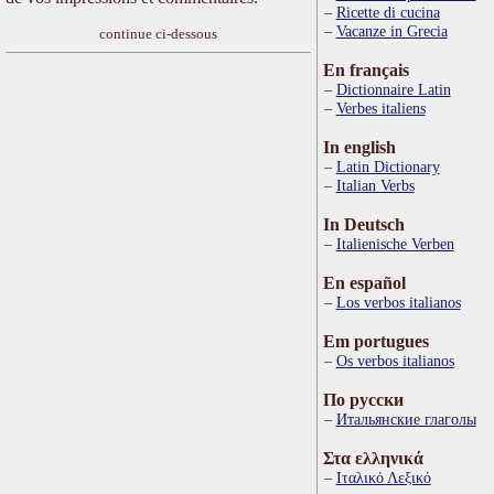
Ricette di cucina
Vacanze in Grecia
continue ci-dessous
En français
Dictionnaire Latin
Verbes italiens
In english
Latin Dictionary
Italian Verbs
In Deutsch
Italienische Verben
En español
Los verbos italianos
Em portugues
Os verbos italianos
По русски
Итальянские глаголы
Στα ελληνικά
Ιταλικό Λεξικό