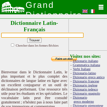
Grand
Dictionnaire
Dictionnaire Latin-
Latin
Français
Chercher dans les formes fléchies
Visitez nos sites:
Dizionario italiano
Grammatica italiana
Verbi Italiani
Bienvenue dans le Dictionnaire Latin, le
Dizionario-latino
plus important et le plus complet des
Dizionario greco antico
dictionnaires de langue latine en ligne avec
Dizionario francese
un excellent conjugueur et un outil de
Dizionario inglese
déclinaison performant. Une ressource très
Dizionario tedesco
utile pour les étudiants et les spécialistes. Le
Dizionario spagnolo
Dizionario
vocabulaire latin peut être consulté
greco moderno
gratuitement ; n'hésitez pas à nous faire part
Dizionario piemontese
de vos impressions et commentaires.