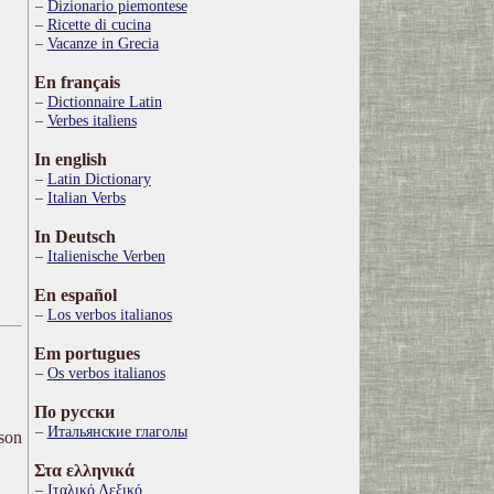
Dizionario piemontese
Ricette di cucina
Vacanze in Grecia
En français
Dictionnaire Latin
Verbes italiens
In english
Latin Dictionary
Italian Verbs
In Deutsch
Italienische Verben
En español
Los verbos italianos
Em portugues
Os verbos italianos
По русски
Итальянские глаголы
ison
Στα ελληνικά
Ιταλικό Λεξικό