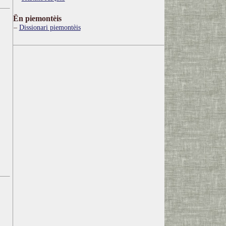
Ën piemontèis
Dissionari piemontèis