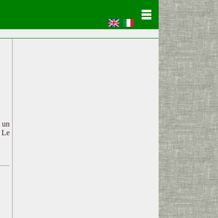
c un
. Le