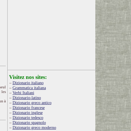
Visitez nos sites:
Dizionario italiano
seul
Grammatica italiana
 les
Verbi Italiani
Dizionario-latino
un à
Dizionario greco antico
Dizionario francese
Dizionario inglese
Dizionario tedesco
Dizionario spagnolo
Dizionario greco moderno