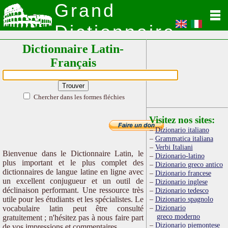
Grand
Dictionnaire
Dictionnaire Latin-
Latin
Français
Chercher dans les formes fléchies
Visitez nos sites:
Dizionario italiano
Grammatica italiana
Verbi Italiani
Bienvenue dans le Dictionnaire Latin, le
Dizionario-latino
plus important et le plus complet des
Dizionario greco antico
dictionnaires de langue latine en ligne avec
Dizionario francese
un excellent conjugueur et un outil de
Dizionario inglese
déclinaison performant. Une ressource très
Dizionario tedesco
utile pour les étudiants et les spécialistes. Le
Dizionario spagnolo
Dizionario
vocabulaire latin peut être consulté
greco moderno
gratuitement ; n'hésitez pas à nous faire part
Dizionario piemontese
de vos impressions et commentaires.