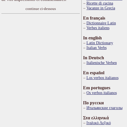
Ricette di cucina
Vacanze in Grecia
continue ci-dessous
En français
Dictionnaire Latin
Verbes italiens
In english
Latin Dictionary
Italian Verbs
In Deutsch
Italienische Verben
En español
Los verbos italianos
Em portugues
Os verbos italianos
По русски
Итальянские глаголы
Στα ελληνικά
Ιταλικό Λεξικό