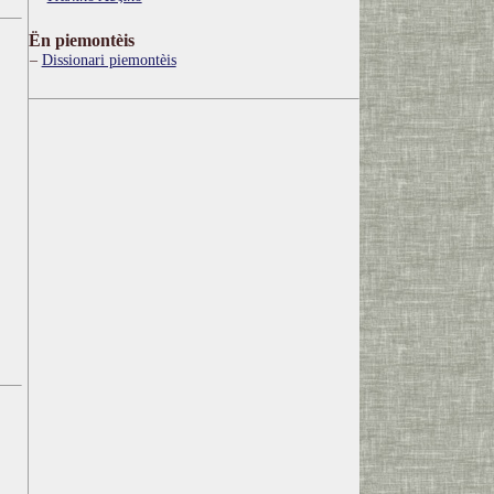
Ën piemontèis
Dissionari piemontèis