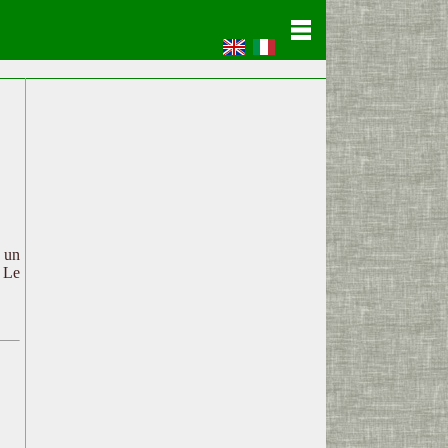
c un
. Le