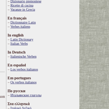
Dizionario piemontese
Ricette di cucina
Vacanze in Grecia
En français
Dictionnaire Latin
Verbes italiens
In english
Latin Dictionary
Italian Verbs
In Deutsch
Italienische Verben
En español
Los verbos italianos
Em portugues
Os verbos italianos
По русски
Итальянские глаголы
ison
Στα ελληνικά
Ιταλικό Λεξικό