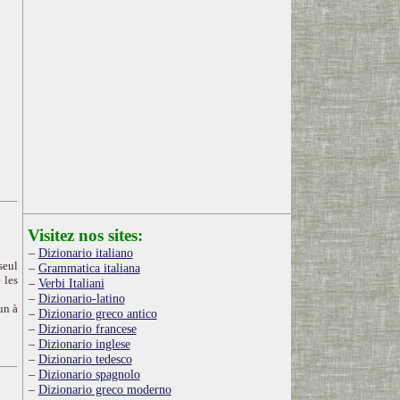
Visitez nos sites:
Dizionario italiano
seul
Grammatica italiana
 les
Verbi Italiani
Dizionario-latino
un à
Dizionario greco antico
Dizionario francese
Dizionario inglese
Dizionario tedesco
Dizionario spagnolo
Dizionario greco moderno