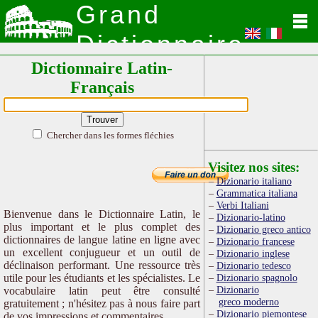
Grand
Dictionnaire
Dictionnaire Latin-
Latin
Français
Chercher dans les formes fléchies
Visitez nos sites:
Dizionario italiano
Grammatica italiana
Verbi Italiani
Bienvenue dans le Dictionnaire Latin, le
Dizionario-latino
plus important et le plus complet des
Dizionario greco antico
dictionnaires de langue latine en ligne avec
Dizionario francese
un excellent conjugueur et un outil de
Dizionario inglese
déclinaison performant. Une ressource très
Dizionario tedesco
utile pour les étudiants et les spécialistes. Le
Dizionario spagnolo
Dizionario
vocabulaire latin peut être consulté
greco moderno
gratuitement ; n'hésitez pas à nous faire part
Dizionario piemontese
de vos impressions et commentaires.