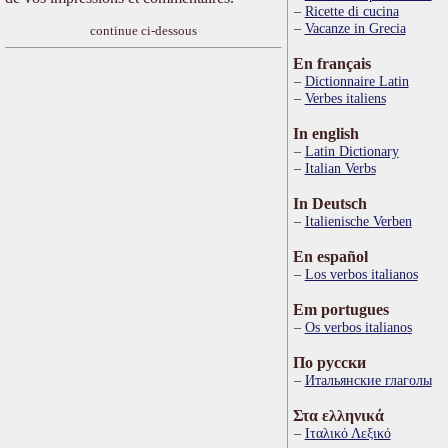
Ricette di cucina
Vacanze in Grecia
continue ci-dessous
En français
Dictionnaire Latin
Verbes italiens
In english
Latin Dictionary
Italian Verbs
In Deutsch
Italienische Verben
En español
Los verbos italianos
Em portugues
Os verbos italianos
По русски
Итальянские глаголы
Στα ελληνικά
Ιταλικό Λεξικό