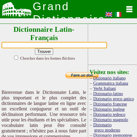
Grand
Dictionnaire
Dictionnaire Latin-
Latin
Français
Chercher dans les formes fléchies
Visitez nos sites:
Dizionario italiano
Grammatica italiana
Verbi Italiani
Bienvenue dans le Dictionnaire Latin, le
Dizionario-latino
plus important et le plus complet des
Dizionario greco antico
dictionnaires de langue latine en ligne avec
Dizionario francese
un excellent conjugueur et un outil de
Dizionario inglese
déclinaison performant. Une ressource très
Dizionario tedesco
utile pour les étudiants et les spécialistes. Le
Dizionario spagnolo
Dizionario
vocabulaire latin peut être consulté
greco moderno
gratuitement ; n'hésitez pas à nous faire part
Dizionario piemontese
de vos impressions et commentaires.