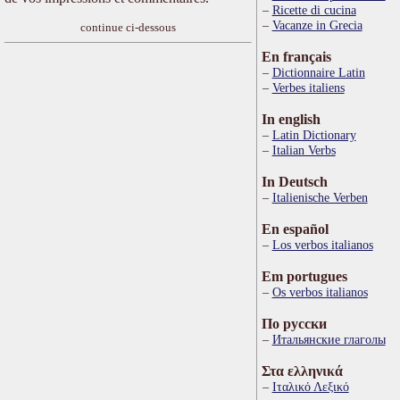
Ricette di cucina
Vacanze in Grecia
continue ci-dessous
En français
Dictionnaire Latin
Verbes italiens
In english
Latin Dictionary
Italian Verbs
In Deutsch
Italienische Verben
En español
Los verbos italianos
Em portugues
Os verbos italianos
По русски
Итальянские глаголы
Στα ελληνικά
Ιταλικό Λεξικό