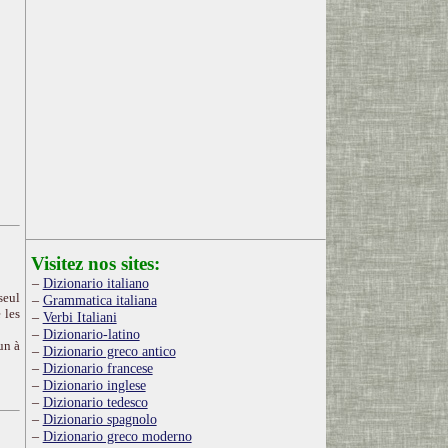
Visitez nos sites:
Dizionario italiano
seul
Grammatica italiana
 les
Verbi Italiani
Dizionario-latino
un à
Dizionario greco antico
Dizionario francese
Dizionario inglese
Dizionario tedesco
Dizionario spagnolo
Dizionario greco moderno