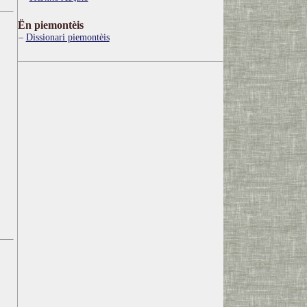
Ën piemontèis
Dissionari piemontèis