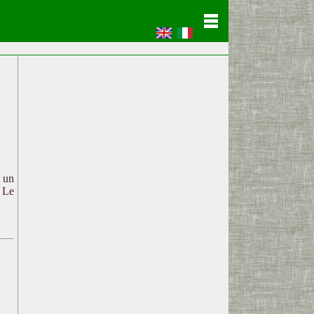
c un
. Le