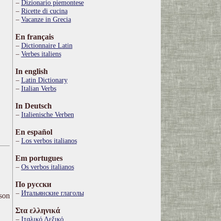
Dizionario piemontese
Ricette di cucina
Vacanze in Grecia
En français
Dictionnaire Latin
Verbes italiens
In english
Latin Dictionary
Italian Verbs
In Deutsch
Italienische Verben
En español
Los verbos italianos
Em portugues
Os verbos italianos
По русски
Итальянские глаголы
ison
Στα ελληνικά
Ιταλικό Λεξικό