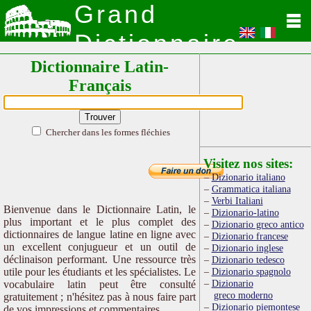
Grand
Dictionnaire
Dictionnaire Latin-
Latin
Français
Chercher dans les formes fléchies
Visitez nos sites:
Dizionario italiano
Grammatica italiana
Verbi Italiani
Bienvenue dans le Dictionnaire Latin, le
Dizionario-latino
plus important et le plus complet des
Dizionario greco antico
dictionnaires de langue latine en ligne avec
Dizionario francese
un excellent conjugueur et un outil de
Dizionario inglese
déclinaison performant. Une ressource très
Dizionario tedesco
utile pour les étudiants et les spécialistes. Le
Dizionario spagnolo
Dizionario
vocabulaire latin peut être consulté
greco moderno
gratuitement ; n'hésitez pas à nous faire part
Dizionario piemontese
de vos impressions et commentaires.