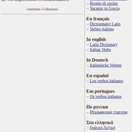
Ricette di cucina
Vacanze in Grecia
continue ci-dessous
En français
Dictionnaire Latin
Verbes italiens
In english
Latin Dictionary
Italian Verbs
In Deutsch
Italienische Verben
En español
Los verbos italianos
Em portugues
Os verbos italianos
По русски
Итальянские глаголы
Στα ελληνικά
Ιταλικό Λεξικό