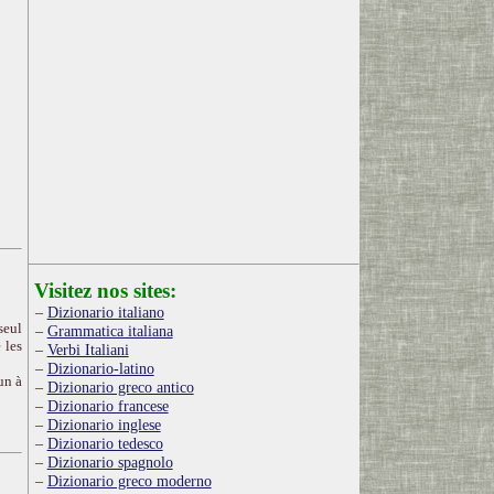
Visitez nos sites:
Dizionario italiano
seul
Grammatica italiana
 les
Verbi Italiani
Dizionario-latino
un à
Dizionario greco antico
Dizionario francese
Dizionario inglese
Dizionario tedesco
Dizionario spagnolo
Dizionario greco moderno