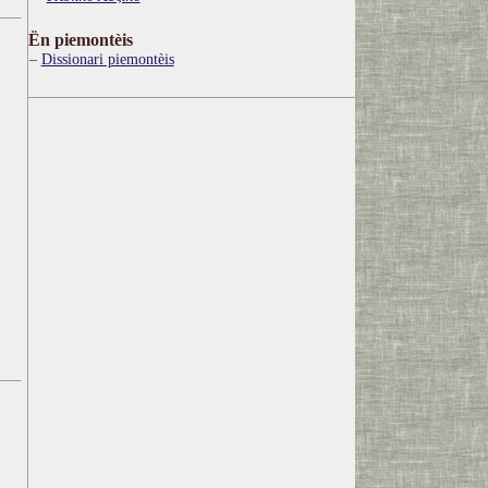
Ën piemontèis
Dissionari piemontèis