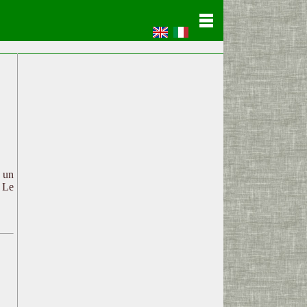
c un
. Le