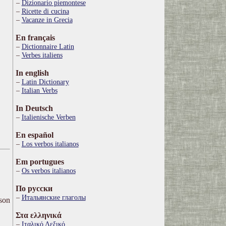
Dizionario piemontese
Ricette di cucina
Vacanze in Grecia
En français
Dictionnaire Latin
Verbes italiens
In english
Latin Dictionary
Italian Verbs
In Deutsch
Italienische Verben
En español
Los verbos italianos
Em portugues
Os verbos italianos
По русски
Итальянские глаголы
ison
Στα ελληνικά
Ιταλικό Λεξικό