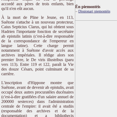
accordé aux pères de trois enfants, bien
Ën piemontèis
qu'il n'en eût aucun.
Dissionari piemontèis
À la mort de Pline le Jeune, en 113,
Suétone s'attache à un nouveau protecteur,
Caius Septicius Clarus, qui lui obtient sous
Hadrien l'importante fonction de secrétaire
ab epistulis latinis (c'est-à-dire responsable
de la correspondance de l'empereur en
langue latine). Cette charge permit
notamment à Suétone d'avoir accès aux
archives impériales. Il rédige alors son
premier livre, le De viris illustribus (paru
vers 113). Entre 119 et 122, paraît la Vie
des douze Césars, point culminant de sa
carrière.
L'inscription d'Hippone montre que
Suétone, avant de devenir ab epistulis, avait
occupé deux autres procuratèles ducénaires
(c'est-à-dire gratifiées d'un salaire annuel de
200000 sesterces) dans l'administration
centrale de l'empire: il avait été a studiis
(responsable des archives et de la
documentation) et a bibliothecis