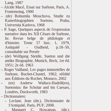
Lang, 1987
Alcide Macé, Essai sur Suétone, Paris, A.
Fontemoing, 1900
(de) Bohumila Mouchova, Studie zu
Kaiserbiographien Suetons, Praha,
Universita Karlova, 1968
P. Sage, Quelques aspects de l'expression
narrative dans les XII Césars de Suétone,
In: Revue belge de philologie et
d'histoire. Tome 57 fasc. 1, 1979,
Antiquité - Oudheid, p.18–50,
consultable sur Persée
(de) Wolfgang Steidle, Sueton und die
antike Biographie, Munich, Beck, 1re éd.
1951; 2e éd. 1963
Roger Vailland, Les pages immortelles de
Suétone, Buchet-Chastel, 1962; réédité
aux Éditions du Rocher, Monaco, 2002
(en) Andrew Wallace-Hadrill(en),
Suetonius: the Scholar and his Caesars,
Londres, Duckworth, 1983
Dictionnaires:
Leclant, Jean (dir.), Dictionnaire de
l'Antiquité, Paris, PUF, 2008.
Margaret C. Howatson, (dir.),