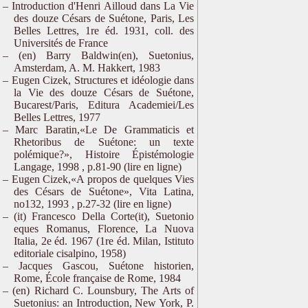
Introduction d'Henri Ailloud dans La Vie
des douze Césars de Suétone, Paris, Les
Belles Lettres, 1re éd. 1931, coll. des
Universités de France
(en) Barry Baldwin(en), Suetonius,
Amsterdam, A. M. Hakkert, 1983
Eugen Cizek, Structures et idéologie dans
la Vie des douze Césars de Suétone,
Bucarest/Paris, Editura Academiei/Les
Belles Lettres, 1977
Marc Baratin,«Le De Grammaticis et
Rhetoribus de Suétone: un texte
polémique?», Histoire Épistémologie
Langage,‎ 1998 , p.81-90 (lire en ligne)
Eugen Cizek,«A propos de quelques Vies
des Césars de Suétone», Vita Latina,
no132,‎ 1993 , p.27-32 (lire en ligne)
(it) Francesco Della Corte(it), Suetonio
eques Romanus, Florence, La Nuova
Italia, 2e éd. 1967 (1re éd. Milan, Istituto
editoriale cisalpino, 1958)
Jacques Gascou, Suétone historien,
Rome, École française de Rome, 1984
(en) Richard C. Lounsbury, The Arts of
Suetonius: an Introduction, New York, P.