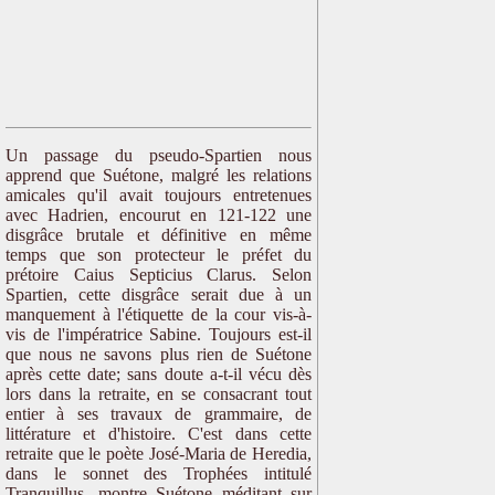
Un passage du pseudo-Spartien nous
apprend que Suétone, malgré les relations
amicales qu'il avait toujours entretenues
avec Hadrien, encourut en 121-122 une
disgrâce brutale et définitive en même
temps que son protecteur le préfet du
prétoire Caius Septicius Clarus. Selon
Spartien, cette disgrâce serait due à un
manquement à l'étiquette de la cour vis-à-
vis de l'impératrice Sabine. Toujours est-il
que nous ne savons plus rien de Suétone
après cette date; sans doute a-t-il vécu dès
lors dans la retraite, en se consacrant tout
entier à ses travaux de grammaire, de
littérature et d'histoire. C'est dans cette
retraite que le poète José-Maria de Heredia,
dans le sonnet des Trophées intitulé
Tranquillus, montre Suétone méditant sur