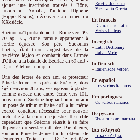
Ricette di cucina
ajouter une inscription trouvée à Bône,
Vacanze in Grecia
aujourd'hui Annaba, l'antique Hippone
(Hippo Regius), découverte au milieu du
En français
XXesiècle,.
Dictionnaire Latin
Verbes italiens
Suétone naît probablement à Rome vers 69-
70 ap.J.-C., d'une famille appartenant à
In english
l'ordre équestre. Son père, Suetonius
Latin Dictionary
Laetus, était tribun angusticlave de la
Italian Verbs
treizième légion et combattit dans l'armée
d'Othon à la bataille de Bedriac en 69 ap.J.-
In Deutsch
C., où Vitellius triompha.
Italienische Verben
Une des lettres de son ami et protecteur
En español
Pline le Jeune nous présente Suétone, alors
Los verbos italianos
âgé d'environ 28 ans, se disposant à plaider
comme avocat; une autre, écrite vers 101,
Em portugues
nous montre Suétone briguant pour un ami
Os verbos italianos
un poste de tribun militaire qu'il a lui-même
exercé, condition nécessaire pour pouvoir
По русски
prétendre à la carrière équestre. Il semble
Итальянские глаголы
cependant que Suétone réussit à se faire
dispenser du service militaire. Par ailleurs,
Στα ελληνικά
son ami Pline le Jeune lui fit obtenir de
Ιταλικό Λεξικό
l'empereur Trajan en 112 le privilège