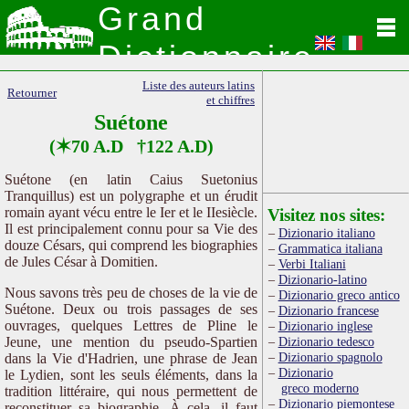
Grand
Dictionnaire
Latin
Liste des auteurs latins
Retourner
et chiffres
Suétone
(✶70 A.D †122 A.D)
Suétone (en latin Caius Suetonius
Tranquillus) est un polygraphe et un érudit
romain ayant vécu entre le Ier et le IIesiècle.
Visitez nos sites:
Il est principalement connu pour sa Vie des
Dizionario italiano
douze Césars, qui comprend les biographies
Grammatica italiana
de Jules César à Domitien.
Verbi Italiani
Dizionario-latino
Nous savons très peu de choses de la vie de
Dizionario greco antico
Suétone. Deux ou trois passages de ses
Dizionario francese
ouvrages, quelques Lettres de Pline le
Dizionario inglese
Jeune, une mention du pseudo-Spartien
Dizionario tedesco
Dizionario spagnolo
dans la Vie d'Hadrien, une phrase de Jean
Dizionario
le Lydien, sont les seuls éléments, dans la
greco moderno
tradition littéraire, qui nous permettent de
Dizionario piemontese
reconstituer sa biographie. À cela, il faut