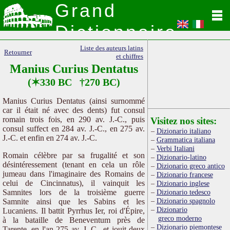
Grand
Dictionnaire
Latin
Liste des auteurs latins
Retourner
et chiffres
Manius Curius Dentatus
(✶330 BC †270 BC)
Manius Curius Dentatus (ainsi surnommé
car il était né avec des dents) fut consul
romain trois fois, en 290 av. J.-C., puis
Visitez nos sites:
consul suffect en 284 av. J.-C., en 275 av.
Dizionario italiano
J.-C. et enfin en 274 av. J.-C.
Grammatica italiana
Verbi Italiani
Romain célèbre par sa frugalité et son
Dizionario-latino
désintéressement (tenant en cela un rôle
Dizionario greco antico
jumeau dans l'imaginaire des Romains de
Dizionario francese
celui de Cincinnatus), il vainquit les
Dizionario inglese
Samnites lors de la troisième guerre
Dizionario tedesco
Dizionario spagnolo
Samnite ainsi que les Sabins et les
Dizionario
Lucaniens. Il battit Pyrrhus Ier, roi d'Épire,
greco moderno
à la bataille de Beneventum près de
Dizionario piemontese
Tarente, en l'an 275 av. J.-C., et jouit deux