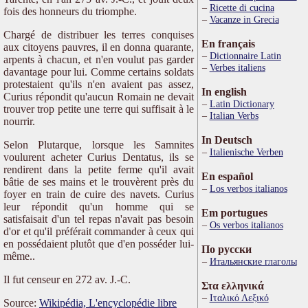
Ricette di cucina
fois des honneurs du triomphe.
Vacanze in Grecia
Chargé de distribuer les terres conquises
En français
aux citoyens pauvres, il en donna quarante,
Dictionnaire Latin
arpents à chacun, et n'en voulut pas garder
Verbes italiens
davantage pour lui. Comme certains soldats
protestaient qu'ils n'en avaient pas assez,
In english
Curius répondit qu'aucun Romain ne devait
Latin Dictionary
trouver trop petite une terre qui suffisait à le
Italian Verbs
nourrir.
In Deutsch
Selon Plutarque, lorsque les Samnites
Italienische Verben
voulurent acheter Curius Dentatus, ils se
rendirent dans la petite ferme qu'il avait
En español
bâtie de ses mains et le trouvèrent près du
Los verbos italianos
foyer en train de cuire des navets. Curius
leur répondit qu'un homme qui se
Em portugues
satisfaisait d'un tel repas n'avait pas besoin
Os verbos italianos
d'or et qu'il préférait commander à ceux qui
en possédaient plutôt que d'en posséder lui-
По русски
même..
Итальянские глаголы
Il fut censeur en 272 av. J.-C.
Στα ελληνικά
Ιταλικό Λεξικό
Source:
Wikipédia, L'encyclopédie libre