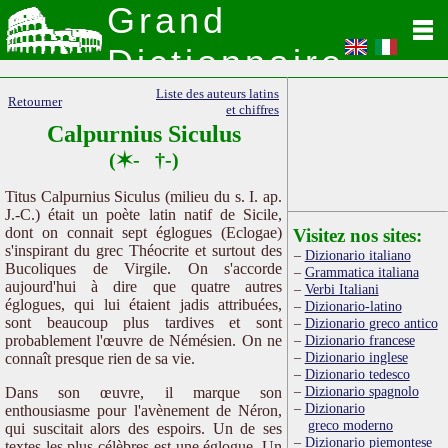
Grand
Dictionnaire
Latin
Liste des auteurs latins
Retourner
et chiffres
Calpurnius Siculus
(✶- †-)
Titus Calpurnius Siculus (milieu du s. I. ap.
J.-C.) était un poète latin natif de Sicile,
dont on connait sept églogues (Eclogae)
Visitez nos sites:
s'inspirant du grec Théocrite et surtout des
Dizionario italiano
Bucoliques de Virgile. On s'accorde
Grammatica italiana
aujourd'hui à dire que quatre autres
Verbi Italiani
églogues, qui lui étaient jadis attribuées,
Dizionario-latino
sont beaucoup plus tardives et sont
Dizionario greco antico
probablement l'œuvre de Némésien. On ne
Dizionario francese
Dizionario inglese
connaît presque rien de sa vie.
Dizionario tedesco
Dizionario spagnolo
Dans son œuvre, il marque son
Dizionario
enthousiasme pour l'avènement de Néron,
greco moderno
qui suscitait alors des espoirs. Un de ses
Dizionario piemontese
textes les plus célèbres est une églogue. Un