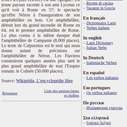
Ricette di cucina
jeune paysan raconte à son ami Lycotas ce
Vacanze in Grecia
qu'il voit à Rome en 57: le spectacle
qu'offre Néron à l'inauguration de son
En français
amphithéâtre en bois. Cet amphithéâtre,
Dictionnaire Latin
détruit lors du grand incendie de Rome en
Verbes italiens
64, est le premier amphithéâtre de Rome.
Le plus connu à la même époque était
In english
l'amphithéâtre de Campanie (8.000 places).
Latin Dictionary
Le texte de Calpurnius est le seul qui nous
Italian Verbs
donne autant de précisions sur
l'amphithéâtre de Néron. Les Flaviens
In Deutsch
construiront quelques années plus tard le
Italienische Verben
plus grand amphithéâtre de tout l'Empire
romain: le Colisée (50.000 places).
En español
Los verbos italianos
Source:
Wikipédia, L'encyclopédie libre
Em portugues
Liste des auteurs latins
Os verbos italianos
Retourner
et chiffres
По русски
Итальянские глаголы
Στα ελληνικά
Ιταλικό Λεξικό