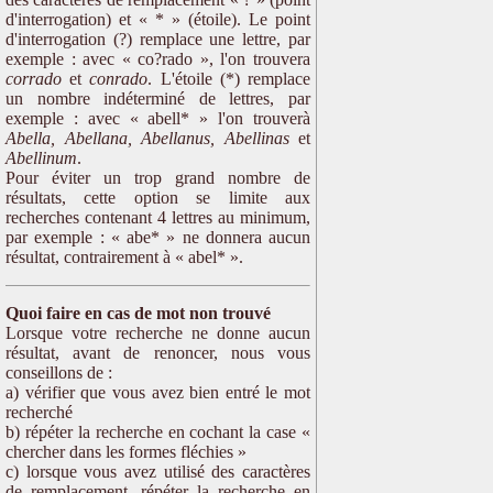
d'interrogation) et « * » (étoile). Le point
d'interrogation (?) remplace une lettre, par
exemple : avec « co?rado », l'on trouvera
corrado
et
conrado
. L'étoile (*) remplace
un nombre indéterminé de lettres, par
exemple : avec « abell* » l'on trouverà
Abella, Abellana, Abellanus, Abellinas
et
Abellinum
.
Pour éviter un trop grand nombre de
résultats, cette option se limite aux
recherches contenant 4 lettres au minimum,
par exemple : « abe* » ne donnera aucun
résultat, contrairement à « abel* ».
Quoi faire en cas de mot non trouvé
Lorsque votre recherche ne donne aucun
résultat, avant de renoncer, nous vous
conseillons de :
a) vérifier que vous avez bien entré le mot
recherché
b) répéter la recherche en cochant la case «
chercher dans les formes fléchies »
c) lorsque vous avez utilisé des caractères
de remplacement, répéter la recherche en