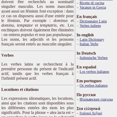
doivent être recherchés au nominatif
Ricette di cucina
singulier masculin. Les noms masculins
Vacanze in Grecia
ayant aussi un féminin font exception : dans
ce cas on disposera aussi d'une entrée pour
En français
le féminin. Par exemple :
dominus
et
Dictionnaire Latin
domina
,
temptator
et
temptatrix
, etc. Les
Verbes italiens
enclitiques doivent également être éliminées
: on entrera
populus
et non pas
populusque
.
In english
Les noms, les adjectifs et les pronoms
Latin Dictionary
français seront entrés au masculin singulier.
Italian Verbs
In Deutsch
Verbes
Italienische Verben
Les verbes latins se recherchent à la
En español
première personne du présent de l'indicatif
Los verbos italianos
actif, tandis que les verbes français à
l'infinitif présent actif.
Em portugues
Os verbos italianos
Locutions et citations
По русски
Les expressions idiomatiques, les locutions,
Итальянские глаголы
ainsi que les citations sont disponibles sous
les différentes entrées des mots les plus
Στα ελληνικά
significatifs. Pour la phrase « alea iacta est »
Ιταλικό Λεξικό