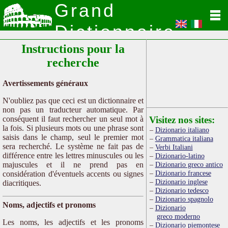
Grand
Dictionnaire
Instructions pour la
Latin
recherche
Avertissements généraux
N'oubliez pas que ceci est un dictionnaire et
non pas un traducteur automatique. Par
conséquent il faut rechercher un seul mot à
Visitez nos sites:
la fois. Si plusieurs mots ou une phrase sont
Dizionario italiano
saisis dans le champ, seul le premier mot
Grammatica italiana
sera recherché. Le système ne fait pas de
Verbi Italiani
différence entre les lettres minuscules ou les
Dizionario-latino
majuscules et il ne prend pas en
Dizionario greco antico
Dizionario francese
considération d'éventuels accents ou signes
Dizionario inglese
diacritiques.
Dizionario tedesco
Dizionario spagnolo
Noms, adjectifs et pronoms
Dizionario
greco moderno
Les noms, les adjectifs et les pronoms
Dizionario piemontese