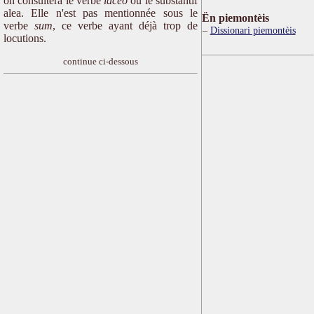
on consultera le verbe
iaceo
ou le substantif
alea. Elle n'est pas mentionnée sous le
Ën piemontèis
verbe
sum
, ce verbe ayant déjà trop de
Dissionari piemontèis
locutions.
continue ci-dessous