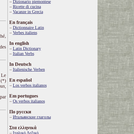
Dizionario piemontese
Ricette di cucina
Vacanze in Grecia
En français
Dictionnaire Latin
Verbes italiens
ché,
In english
 des
Latin Dictionary
Italian Verbs
In Deutsch
Italienische Verben
. Le
En español
 (*)
Los verbos italianos
us,
Em portugues
 par
Os verbos italianos
По русски
Итальянские глаголы
Στα ελληνικά
Ιταλικό Λεξικό