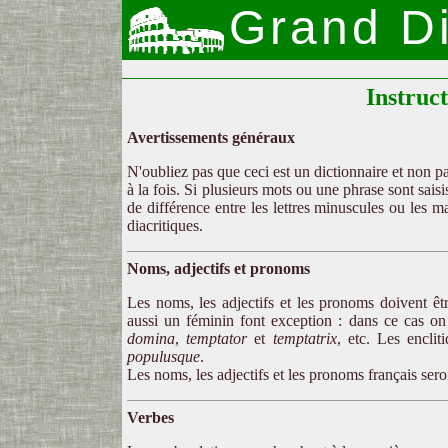
Grand Di
Instruc
Avertissements généraux
N'oubliez pas que ceci est un dictionnaire et non p
à la fois. Si plusieurs mots ou une phrase sont sais
de différence entre les lettres minuscules ou les m
diacritiques.
Noms, adjectifs et pronoms
Les noms, les adjectifs et les pronoms doivent ê
aussi un féminin font exception : dans ce cas on
domina
,
temptator
et
temptatrix
, etc. Les encli
populusque
.
Les noms, les adjectifs et les pronoms français sero
Verbes