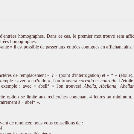
it d'entrées homographes. Dans ce cas, le premier mot trouvé sera affi
entrées homographes.
vante » il est possible de passer aux entrées contiguës en affichant ainsi
ractères de remplacement « ? » (point d'interrogation) et « * » (étoile)
 exemple : avec « co?rado », l'on trouvera
corrado
et
conrado
. L'étoile
r exemple : avec « abell* » l'on trouverà
Abella, Abellana, Abellan
ette option se limite aux recherches contenant 4 lettres au minimum,
rairement à « abel* ».
vant de renoncer, nous vous conseillons de :
hé
r dans les formes fléchies »