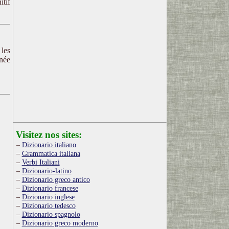
itif
 les
nnée
Visitez nos sites:
Dizionario italiano
Grammatica italiana
Verbi Italiani
Dizionario-latino
Dizionario greco antico
Dizionario francese
Dizionario inglese
Dizionario tedesco
Dizionario spagnolo
Dizionario greco moderno