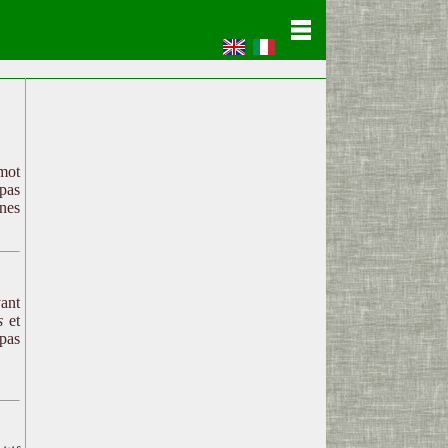
 mot
 pas
gnes
yant
s
et
pas