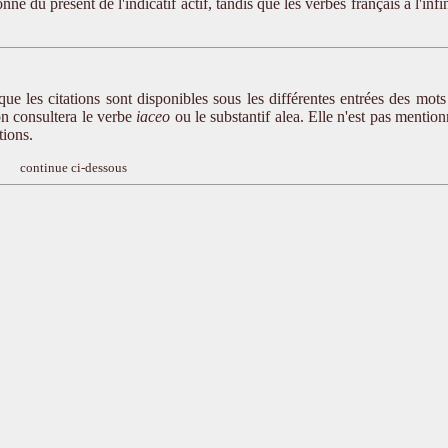
e du présent de l'indicatif actif, tandis que les verbes français à l'infin
que les citations sont disponibles sous les différentes entrées des mots
 on consultera le verbe
iaceo
ou le substantif alea. Elle n'est pas mentio
tions.
continue ci-dessous