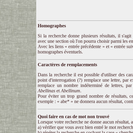
Homographes
Si la recherche donne plusieurs résultats, il s'ag
avec une section où l'on pourra choisir parmi les 
Avec les liens « entrée précédente » et « entrée sui
homographes éventuels.
Caractères de remplacements
Dans la recherche il est possible d'utiliser des ca
point d'interrogation (?) remplace une lettre, par
remplace un nombre indéterminé de lettres, pa
Abellinas
et
Abellinum
.
Pour éviter un trop grand nombre de résultats, c
exemple : « abe* » ne donnera aucun résultat, cont
Quoi faire en cas de mot non trouvé
Lorsque votre recherche ne donne aucun résultat, a
a) vérifier que vous avez bien entré le mot recherc
b) répéter la recherche en cochant la case « cherche