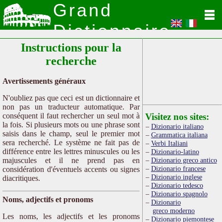
Grand
Dictionnaire
Instructions pour la
Latin
recherche
Avertissements généraux
N'oubliez pas que ceci est un dictionnaire et
non pas un traducteur automatique. Par
conséquent il faut rechercher un seul mot à
Visitez nos sites:
la fois. Si plusieurs mots ou une phrase sont
Dizionario italiano
saisis dans le champ, seul le premier mot
Grammatica italiana
sera recherché. Le système ne fait pas de
Verbi Italiani
différence entre les lettres minuscules ou les
Dizionario-latino
majuscules et il ne prend pas en
Dizionario greco antico
Dizionario francese
considération d'éventuels accents ou signes
Dizionario inglese
diacritiques.
Dizionario tedesco
Dizionario spagnolo
Noms, adjectifs et pronoms
Dizionario
greco moderno
Les noms, les adjectifs et les pronoms
Dizionario piemontese