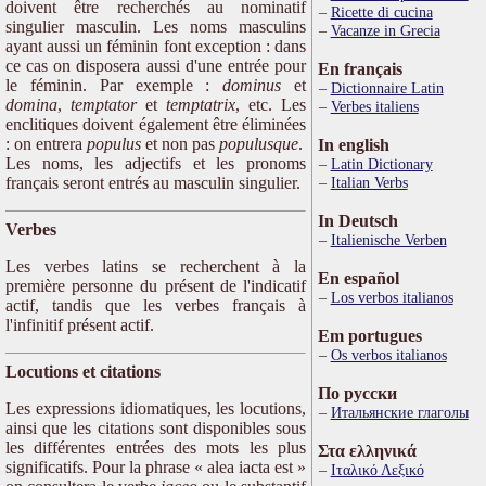
doivent être recherchés au nominatif
Ricette di cucina
singulier masculin. Les noms masculins
Vacanze in Grecia
ayant aussi un féminin font exception : dans
ce cas on disposera aussi d'une entrée pour
En français
le féminin. Par exemple :
dominus
et
Dictionnaire Latin
domina
,
temptator
et
temptatrix
, etc. Les
Verbes italiens
enclitiques doivent également être éliminées
: on entrera
populus
et non pas
populusque
.
In english
Les noms, les adjectifs et les pronoms
Latin Dictionary
français seront entrés au masculin singulier.
Italian Verbs
In Deutsch
Verbes
Italienische Verben
Les verbes latins se recherchent à la
En español
première personne du présent de l'indicatif
Los verbos italianos
actif, tandis que les verbes français à
l'infinitif présent actif.
Em portugues
Os verbos italianos
Locutions et citations
По русски
Les expressions idiomatiques, les locutions,
Итальянские глаголы
ainsi que les citations sont disponibles sous
les différentes entrées des mots les plus
Στα ελληνικά
significatifs. Pour la phrase « alea iacta est »
Ιταλικό Λεξικό