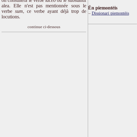
on consultera le verbe
iaceo
ou le substantif
alea. Elle n'est pas mentionnée sous le
Ën piemontèis
verbe
sum
, ce verbe ayant déjà trop de
Dissionari piemontèis
locutions.
continue ci-dessous