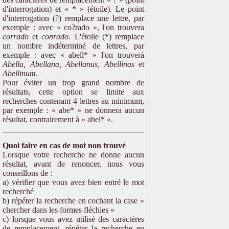
d'interrogation) et « * » (étoile). Le point
d'interrogation (?) remplace une lettre, par
exemple : avec « co?rado », l'on trouvera
corrado
et
conrado
. L'étoile (*) remplace
un nombre indéterminé de lettres, par
exemple : avec « abell* » l'on trouverà
Abella, Abellana, Abellanus, Abellinas
et
Abellinum
.
Pour éviter un trop grand nombre de
résultats, cette option se limite aux
recherches contenant 4 lettres au minimum,
par exemple : « abe* » ne donnera aucun
résultat, contrairement à « abel* ».
Quoi faire en cas de mot non trouvé
Lorsque votre recherche ne donne aucun
résultat, avant de renoncer, nous vous
conseillons de :
a) vérifier que vous avez bien entré le mot
recherché
b) répéter la recherche en cochant la case «
chercher dans les formes fléchies »
c) lorsque vous avez utilisé des caractères
de remplacement, répéter la recherche en